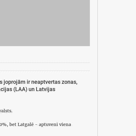
s joprojām ir neaptvertas zonas,
cijas (LAA) un Latvijas
alsts.
%, bet Latgalē - aptuveni viena