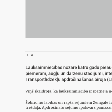
LETA
Lauksaimniecības nozarē katru gadu pieaug 
piemēram, augļu un dārzeņu stādījumi, inte
Transportlīdzekļu apdrošināšanas biroja (L
Viņš skaidroja, ka lauksaimniecība ir īpatnēja no
Šobrīd no labības un rapša sējumiem Zemgalē i
trešdaļa. Apdrošināto sējumu īpatsvars pamazām