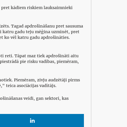
s, pret kādiem riskiem lauksaimnieki
edzēts. Tagad apdrošināšanu pret sausuma
eki katru gadu teju mēģina uzminēt, pret
t ko vēl katru gadu apdrošināties.
i reti. Tāpat maz tiek apdrošināti aitu
 piestrādā pie risku vadības, piemēram,
 notiek. Piemēram, zivju audzētāji pirms
" teica asociācijas vadītājs.
ošināšanas veidi, gan sektori, kas
