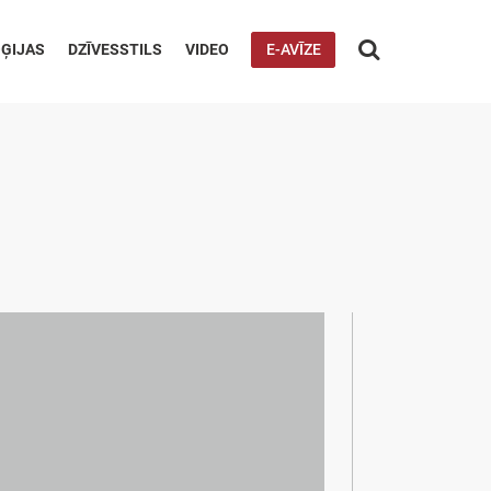

ĢIJAS
DZĪVESSTILS
VIDEO
E-AVĪZE