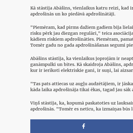
Kā stāstīja Abāšins, vienlaikus katru reizi, ka
apdrošinās un ko piedāvā apdrošinātāji.
"Piemēram, kad pirms dažiem gadiem bija lielai
risku pērk jau diezgan regulāri," teica asociāci
kādiem riskiem apdrošināties. Piemēram, pamatā
Tomēr gadu no gada apdrošināšanas segumi pie
Abāšins stāstīja, ka vienlaikus joprojām ir neap
ganāmpulki un bites. Kā skaidroja Abāšins, apdro
kur ir ierīkoti elektriskie gani, ir suņi, lai ai
"Tas pats attiecas uz augļu audzētājiem, ir jāsk
kāda laika apdrošināja tikai ēkas, tagad jau sāk a
Viņš stāstīja, ka, kopumā paskatoties uz lauksai
apdrošinās. "Tomēr es neticu, ka izmaiņas būs lē
