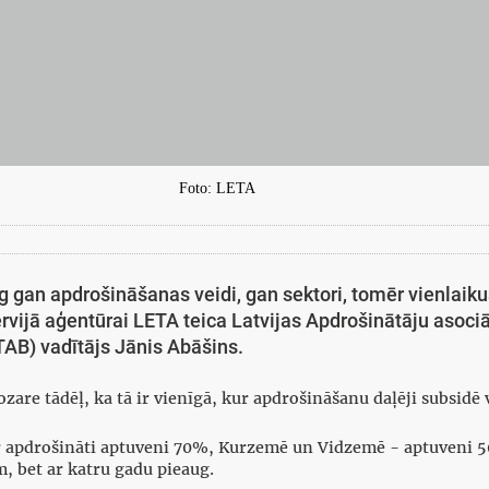
Foto: LETA
gan apdrošināšanas veidi, gan sektori, tomēr vienlaiku
rvijā aģentūrai LETA teica Latvijas Apdrošinātāju asociā
TAB) vadītājs Jānis Abāšins.
zare tādēļ, ka tā ir vienīgā, kur apdrošināšanu daļēji subsidē v
r apdrošināti aptuveni 70%, Kurzemē un Vidzemē - aptuveni 50
, bet ar katru gadu pieaug.