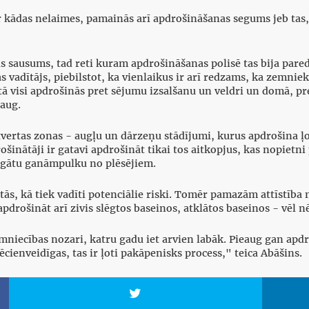
d ir kādas nelaimes, pamainās arī apdrošināšanas segums jeb ta
s sausums, tad reti kuram apdrošināšanas polisē tas bija par
jas vadītājs, piebilstot, ka vienlaikus ir arī redzams, ka zemni
 visi apdrošinās pret sējumu izsalšanu un veldri un domā, pre
aug.
tvertas zonas - augļu un dārzeņu stādījumi, kurus apdrošina ļot
šinātāji ir gatavi apdrošināt tikai tos aitkopjus, kas nopietni
zsargātu ganāmpulku no plēsējiem.
atās, kā tiek vadīti potenciālie riski. Tomēr pamazām attīstība
pdrošināt arī zivis slēgtos baseinos, atklātos baseinos - vēl nē,
mniecības nozari, katru gadu iet arvien labāk. Pieaug gan apdr
cienveidīgas, tas ir ļoti pakāpenisks process," teica Abāšins.
