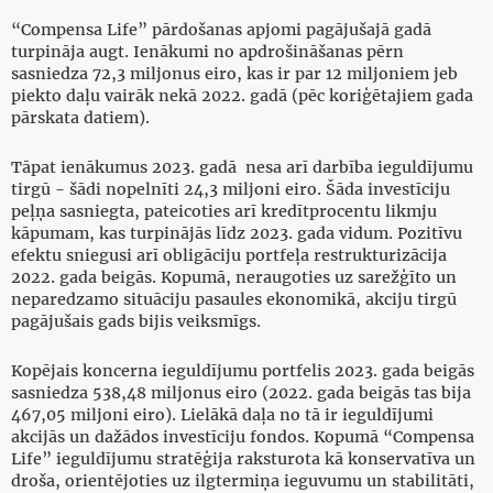
“Compensa Life” pārdošanas apjomi pagājušajā gadā
turpināja augt. Ienākumi no apdrošināšanas pērn
sasniedza 72,3 miljonus eiro, kas ir par 12 miljoniem jeb
piekto daļu vairāk nekā 2022. gadā (pēc koriģētajiem gada
pārskata datiem).
Tāpat ienākumus 2023. gadā nesa arī darbība ieguldījumu
tirgū - šādi nopelnīti 24,3 miljoni eiro. Šāda investīciju
peļņa sasniegta, pateicoties arī kredītprocentu likmju
kāpumam, kas turpinājās līdz 2023. gada vidum. Pozitīvu
efektu sniegusi arī obligāciju portfeļa restrukturizācija
2022. gada beigās. Kopumā, neraugoties uz sarežģīto un
neparedzamo situāciju pasaules ekonomikā, akciju tirgū
pagājušais gads bijis veiksmīgs.
Kopējais koncerna ieguldījumu portfelis 2023. gada beigās
sasniedza 538,48 miljonus eiro (2022. gada beigās tas bija
467,05 miljoni eiro). Lielākā daļa no tā ir ieguldījumi
akcijās un dažādos investīciju fondos. Kopumā “Compensa
Life” ieguldījumu stratēģija raksturota kā konservatīva un
droša, orientējoties uz ilgtermiņa ieguvumu un stabilitāti,