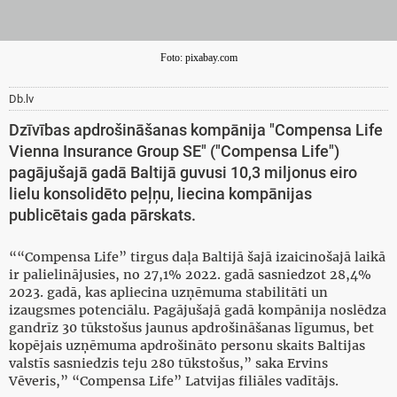
Foto: pixabay.com
Db.lv
Dzīvības apdrošināšanas kompānija "Compensa Life
Vienna Insurance Group SE" ("Compensa Life")
pagājušajā gadā Baltijā guvusi 10,3 miljonus eiro
lielu konsolidēto peļņu, liecina kompānijas
publicētais gada pārskats.
““Compensa Life” tirgus daļa Baltijā šajā izaicinošajā laikā
ir palielinājusies, no 27,1% 2022. gadā sasniedzot 28,4%
2023. gadā, kas apliecina uzņēmuma stabilitāti un
izaugsmes potenciālu. Pagājušajā gadā kompānija noslēdza
gandrīz 30 tūkstošus jaunus apdrošināšanas līgumus, bet
kopējais uzņēmuma apdrošināto personu skaits Baltijas
valstīs sasniedzis teju 280 tūkstošus,” saka Ervins
Vēveris,” “Compensa Life” Latvijas filiāles vadītājs.