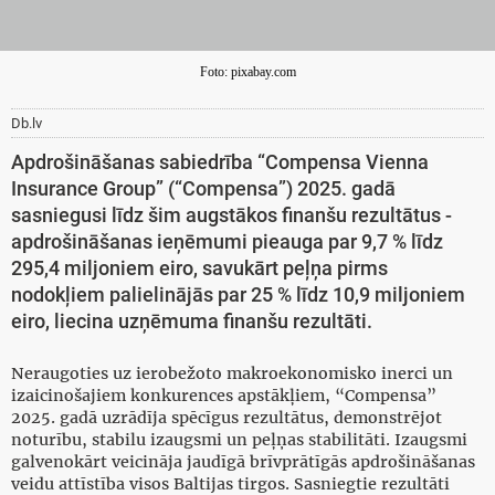
Foto: pixabay.com
Db.lv
Apdrošināšanas sabiedrība “Compensa Vienna
Insurance Group” (“Compensa”) 2025. gadā
sasniegusi līdz šim augstākos finanšu rezultātus -
apdrošināšanas ieņēmumi pieauga par 9,7 % līdz
295,4 miljoniem eiro, savukārt peļņa pirms
nodokļiem palielinājās par 25 % līdz 10,9 miljoniem
eiro, liecina uzņēmuma finanšu rezultāti.
Neraugoties uz ierobežoto makroekonomisko inerci un
izaicinošajiem konkurences apstākļiem, “Compensa”
2025. gadā uzrādīja spēcīgus rezultātus, demonstrējot
noturību, stabilu izaugsmi un peļņas stabilitāti. Izaugsmi
galvenokārt veicināja jaudīgā brīvprātīgās apdrošināšanas
veidu attīstība visos Baltijas tirgos. Sasniegtie rezultāti