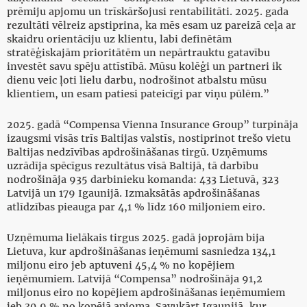
prēmiju apjomu un trīskāršojusi rentabilitāti. 2025. gada
rezultāti vēlreiz apstiprina, ka mēs esam uz pareizā ceļa ar
skaidru orientāciju uz klientu, labi definētām
stratēģiskajām prioritātēm un nepārtrauktu gatavību
investēt savu spēju attīstībā. Mūsu kolēģi un partneri ik
dienu veic ļoti lielu darbu, nodrošinot atbalstu mūsu
klientiem, un esam patiesi pateicīgi par viņu pūlēm.”
2025. gadā “Compensa Vienna Insurance Group” turpināja
izaugsmi visās trīs Baltijas valstīs, nostiprinot trešo vietu
Baltijas nedzīvības apdrošināšanas tirgū. Uzņēmums
uzrādīja spēcīgus rezultātus visā Baltijā, tā darbību
nodrošināja 935 darbinieku komanda: 433 Lietuvā, 323
Latvijā un 179 Igaunijā. Izmaksātās apdrošināšanas
atlīdzības pieauga par 4,1 % līdz 160 miljoniem eiro.
Uzņēmuma lielākais tirgus 2025. gadā joprojām bija
Lietuva, kur apdrošināšanas ieņēmumi sasniedza 134,1
miljonu eiro jeb aptuveni 45,4 % no kopējiem
ieņēmumiem. Latvijā “Compensa” nodrošināja 91,2
miljonus eiro no kopējiem apdrošināšanas ieņēmumiem
jeb 30,9 % no kopējā apjoma. Savukārt Igaunijā, kur