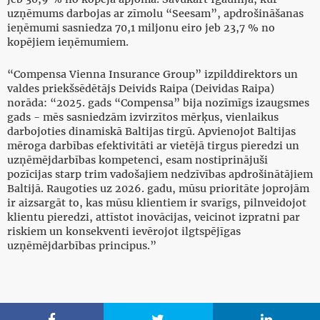
uzņēmums darbojas ar zīmolu “Seesam”, apdrošināšanas
ieņēmumi sasniedza 70,1 miljonu eiro jeb 23,7 % no
kopējiem ieņēmumiem.
“Compensa Vienna Insurance Group” izpilddirektors un
valdes priekšsēdētājs Deivids Raipa (Deividas Raipa)
norāda: “2025. gads “Compensa” bija nozīmīgs izaugsmes
gads - mēs sasniedzām izvirzītos mērķus, vienlaikus
darbojoties dinamiskā Baltijas tirgū. Apvienojot Baltijas
mēroga darbības efektivitāti ar vietējā tirgus pieredzi un
uzņēmējdarbības kompetenci, esam nostiprinājuši
pozīcijas starp trim vadošajiem nedzīvības apdrošinātājiem
Baltijā. Raugoties uz 2026. gadu, mūsu prioritāte joprojām
ir aizsargāt to, kas mūsu klientiem ir svarīgs, pilnveidojot
klientu pieredzi, attīstot inovācijas, veicinot izpratni par
riskiem un konsekventi ievērojot ilgtspējīgas
uzņēmējdarbības principus.”


