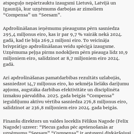
atspoguļo nepārtrauktu izaugsmi Lietuvā, Latvijā un
Igaunijā, kur uzņēmums darbojas ar zīmoliem
“Compensa” un “Seesam”.
Apdrošināšanas ieņēmumu pieaugums pērn sasniedza
295,4 miljonus eiro, kas ir par 9,7 % vairāk nekā 2024.
gadā, kad tie bija 269,2 miljoni eiro. To veicināja
brīvprātīgo apdrošināšanas veidu spēcīgā izaugsme.
Uzņēmuma peļņa pirms nodokļiem pērn pieauga līdz 10,9
miljoniem eiro, salīdzinot ar 8,7 miljoniem eiro 2024.
gadā.
Arī apdrošināšanas pamatdarbības rezultāts uzlabojās,
sasniedzot 14,7 miljonus eiro, ko sekmēja lielāks darījumu
apjoms, augstāka darbības efektivitāte un disciplinēta
izmaksu pārvaldība. 2025. gada beigās “Compensa”
ieguldījumu aktīvu vērtība sasniedza 276,8 miljonus eiro,
salīdzinot ar 236,8 miljoniem eiro 2024. gada beigās.
Finanšu direktors un valdes loceklis Fēlikss Nagode (Felix
Nagode) uzsver: “Piecus gadus pēc apvienošanās ar
uzņēmumu “Seesam” “Compensa” ir aptuveni divkāršojusi