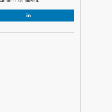
jsaimniecības budžetu.
