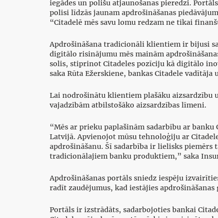
iegādes un polišu atjaunošanas pieredzi. Portāl
polisi līdzās jaunam apdrošināšanas piedāvājum
“Citadelē mēs savu lomu redzam ne tikai finanšu
Apdrošināšana tradicionāli klientiem ir bijusi 
digitālo risinājumu mēs mainām apdrošināšanas p
solis, stiprinot Citadeles pozīciju kā digitālo
saka Rūta Ežerskiene, bankas Citadele vadītāja 
Lai nodrošinātu klientiem plašāku aizsardzību u
vajadzībām atbilstošāko aizsardzības līmeni.
“Mēs ar prieku paplašinām sadarbību ar banku C
Latvijā. Apvienojot mūsu tehnoloģiju ar Citadel
apdrošināšanu. Šī sadarbība ir lielisks piemērs
tradicionālajiem banku produktiem,” saka Insu
Apdrošināšanas portāls sniedz iespēju izvairīt
radīt zaudējumus, kad iestājies apdrošināšanas
Portāls ir izstrādāts, sadarbojoties bankai Ci