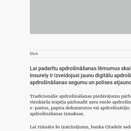
Db.lv
Lai padarītu apdrošināšanas lēmumus skaidr
Insurely ir izveidojusi jaunu digitālu apdr
apdrošināšanas segumu un polises atjaun
Tradicionālie apdrošināšanas piedāvājumu pārba
vienkārša iespēja pārbaudīt savu esošo apdrošin
e-pastos, papīra dokumentos vai apdrošinātāju 
apdrošināšanas izmaksas.
Lai risinātu šo izaicinājumu, banka Citadele sad