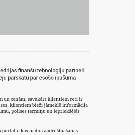
drijas finanšu tehnoloģiju partneri
ītēju pārskatu par esošo īpašuma
 un cenām, savukārt klientiem reti ir
ses, klientiem bieži jāmeklē informācija
umu, polises termiņu un iepriekšējās
as portālu, kas maina apdrošināšanas