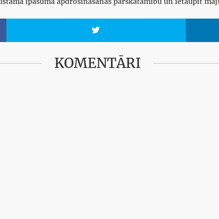
ekustamā īpašuma apdrošināšanas pārskatāmību un ietaupīt mā

KOMENTĀRI