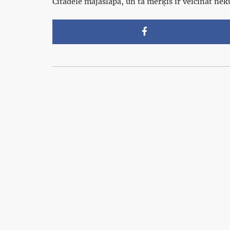
Citadele mājaslapā, un tā mērķis ir veicināt n
