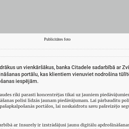
Publicitātes foto
ākus un vienkāršākus, banka Citadele sadarbībā ar Zvie
ošināšanas portālu, kas klientiem vienuviet nodrošina tūl
ošanas iespējām.
udes rīki parasti koncentrējas tikai uz jauniem piedāvājumiem
āšanas polisi līdzās jaunam piedāvājumam. Lai pārbaudītu poli
pašapkalpošanās portālos, lai noskaidrotu savu pašreizējo seg
arbībā ar Insurely ir izstrādājusi jaunu digitālu apdrošināšan