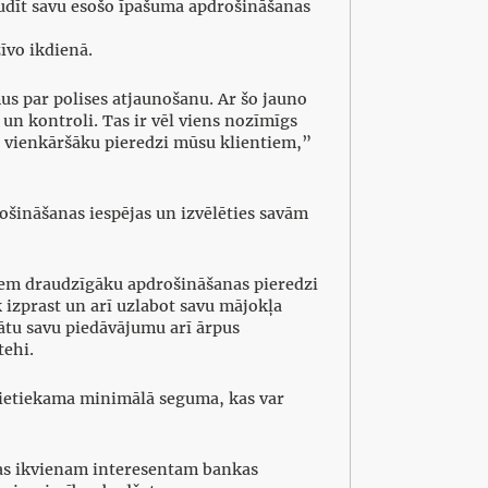
baudīt savu esošo īpašuma apdrošināšanas
īvo ikdienā.
mus par polises atjaunošanu. Ar šo jauno
un kontroli. Tas ir vēl viens nozīmīgs
un vienkāršāku pieredzi mūsu klientiem,”
rošināšanas iespējas un izvēlēties savām
jiem draudzīgāku apdrošināšanas pieredzi
 izprast un arī uzlabot savu mājokļa
nātu savu piedāvājumu arī ārpus
tehi.
epietiekama minimālā seguma, kas var
ksas ikvienam interesentam bankas