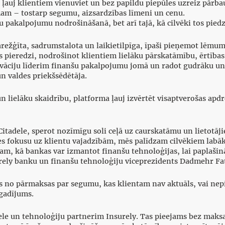
s ļauj klientiem vienuviet un bez papildu piepūles uzreiz pār
am – tostarp segumu, aizsardzības līmeni un cenu.
 pakalpojumu nodrošināšanā, bet arī tajā, kā cilvēki tos piedz
sarežģīta, sadrumstalota un laikietilpīga, īpaši pieņemot lēmu
ieredzi, nodrošinot klientiem lielāku pārskatāmību, ērtības 
 inovāciju līderim finanšu pakalpojumu jomā un radot gudrāku 
un valdes priekšsēdētāja.
n lielāku skaidrību, platforma ļauj izvērtēt visaptverošas apd
itadele, sperot nozīmīgu soli ceļā uz caurskatāmu un lietotā
es fokusu uz klientu vajadzībām, mēs palīdzam cilvēkiem labāk
 tam, kā bankas var izmantot finanšu tehnoloģijas, lai paplaši
rely banku un finanšu tehnoloģiju viceprezidents Dadmehr Fa
ies no pārmaksas par segumu, kas klientam nav aktuāls, vai n
 gadījums.
tadele un tehnoloģiju partnerim Insurely. Tas pieejams bez ma