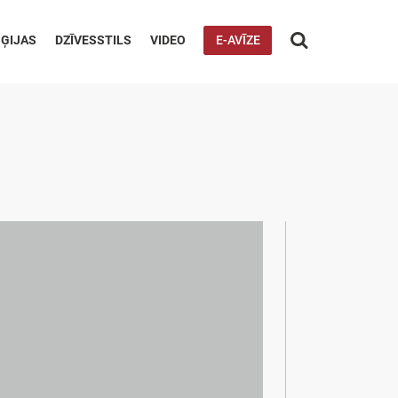

ĢIJAS
DZĪVESSTILS
VIDEO
E-AVĪZE