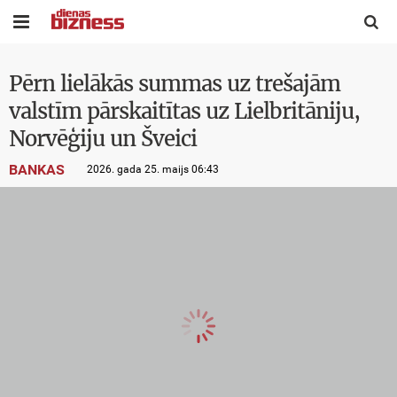


Pērn lielākās summas uz trešajām
valstīm pārskaitītas uz Lielbritāniju,
Norvēģiju un Šveici
BANKAS
2026. gada 25. maijs 06:43