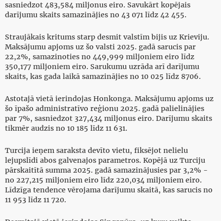
sasniedzot 483,584 miljonus eiro. Savukārt kopējais
darījumu skaits samazinājies no 43 071 līdz 42 455.
Straujākais kritums starp desmit valstīm bijis uz Krieviju.
Maksājumu apjoms uz šo valsti 2025. gadā sarucis par
22,2%, samazinoties no 449,999 miljoniem eiro līdz
350,177 miljoniem eiro. Sarukumu uzrāda arī darījumu
skaits, kas gada laikā samazinājies no 10 025 līdz 8706.
Astotajā vietā ierindojas Honkonga. Maksājumu apjoms uz
šo īpašo administratīvo reģionu 2025. gadā palielinājies
par 7%, sasniedzot 327,434 miljonus eiro. Darījumu skaits
tikmēr audzis no 10 185 līdz 11 631.
Turcija ieņem saraksta devīto vietu, fiksējot nelielu
lejupslīdi abos galvenajos parametros. Kopējā uz Turciju
pārskaitītā summa 2025. gadā samazinājusies par 3,2% -
no 227,215 miljoniem eiro līdz 220,034 miljoniem eiro.
Līdzīga tendence vērojama darījumu skaitā, kas sarucis no
11 953 līdz 11 720.