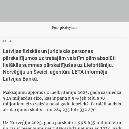
Foto: pixabay.com
LETA
Latvijas fiziskās un juridiskās personas
pārskaitījumos uz trešajām valstīm pērn absolūti
lielākās summas pārskaitījušas uz Lielbritāniju,
Norvēģiju un Šveici, aģentūru LETA informēja
Latvijas Bankā.
Maksājumu apjoms uz Lielbritāniju 2025. gadā sasniedza
5,15 miljardus eiro, kas ir par 20,9% jeb teju 890
miljoniem eiro vairāk nekā gadu iepriekš. Paralēli audzis
arī darījumu skaits - no 284 233 līdz 332 470.
Uz Norvēģiju 2025. gadā pārskaitīti 998,635 miljoni eiro,
un tas ir pieaugums par 1,5% salīdzinājumā ar 2024. gadu.