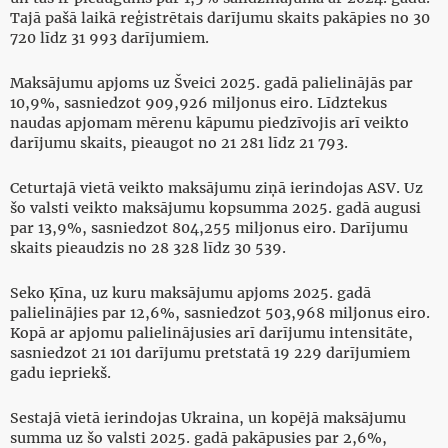
Tajā pašā laikā reģistrētais darījumu skaits pakāpies no 30
720 līdz 31 993 darījumiem.
Maksājumu apjoms uz Šveici 2025. gadā palielinājās par
10,9%, sasniedzot 909,926 miljonus eiro. Līdztekus
naudas apjomam mērenu kāpumu piedzīvojis arī veikto
darījumu skaits, pieaugot no 21 281 līdz 21 793.
Ceturtajā vietā veikto maksājumu ziņā ierindojas ASV. Uz
šo valsti veikto maksājumu kopsumma 2025. gadā augusi
par 13,9%, sasniedzot 804,255 miljonus eiro. Darījumu
skaits pieaudzis no 28 328 līdz 30 539.
Seko Ķīna, uz kuru maksājumu apjoms 2025. gadā
palielinājies par 12,6%, sasniedzot 503,968 miljonus eiro.
Kopā ar apjomu palielinājusies arī darījumu intensitāte,
sasniedzot 21 101 darījumu pretstatā 19 229 darījumiem
gadu iepriekš.
Sestajā vietā ierindojas Ukraina, un kopējā maksājumu
summa uz šo valsti 2025. gadā pakāpusies par 2,6%,