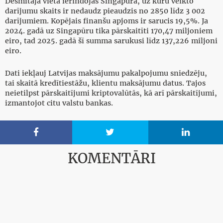
Desmitajā vietā ierindojas Singapūra, uz kuru veikto
darījumu skaits ir nedaudz pieaudzis no 2850 līdz 3 002
darījumiem. Kopējais finanšu apjoms ir sarucis 19,5%. Ja
2024. gadā uz Singapūru tika pārskaitīti 170,47 miljoniem
eiro, tad 2025. gadā šī summa sarukusi līdz 137,226 miljoni
eiro.
Dati iekļauj Latvijas maksājumu pakalpojumu sniedzēju,
tai skaitā kredītiestāžu, klientu maksājumu datus. Tajos
neietilpst pārskaitījumi kriptovalūtās, kā arī pārskaitījumi,
izmantojot citu valstu bankas.



KOMENTĀRI