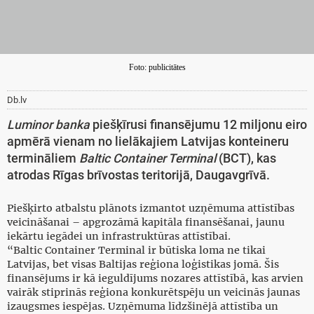
Foto: publicitātes
Db.lv
Luminor banka
piešķīrusi finansējumu 12 miljonu eiro
apmērā vienam no lielākajiem Latvijas konteineru
termināliem
Baltic Container Terminal
(BCT), kas
atrodas Rīgas brīvostas teritorijā, Daugavgrīvā.
Piešķirto atbalstu plānots izmantot uzņēmuma attīstības
veicināšanai – apgrozāmā kapitāla finansēšanai, jaunu
iekārtu iegādei un infrastruktūras attīstībai.
“Baltic Container Terminal ir būtiska loma ne tikai
Latvijas, bet visas Baltijas reģiona loģistikas jomā. Šis
finansējums ir kā ieguldījums nozares attīstībā, kas arvien
vairāk stiprinās reģiona konkurētspēju un veicinās jaunas
izaugsmes iespējas. Uzņēmuma līdzšinējā attīstība un