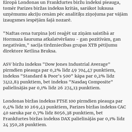
Eiropā Londonas un Frankfurtes biržu indeksi pieauga,
tomēr Parīzes biržas indekss kritās, sarūkot luksusa
uzņēmumu akciju cenām pēc analītiķu ziņojuma par vājām
izaugsmes iespējām šajā nozarē.
"Naftas cena turpina ļoti reaģēt uz ziņām saistībā ar
Hormuza šauruma atkalatvēršanu - gan pozitīvām, gan
negatīvām," sacīja tirdzniecības grupas XTB pētījumu
direktore Ketlīna Bruksa.
ASV biržu indekss "Dow Jones Industrial Average"
pirmdien pieauga par 0,2% līdz 49 704,47 punktiem,
indekss "Standard & Poor's 500" kāpa par 0,2% līdz
7412,83 punktiem, bet indekss "Nasdaq Composite"
palielinājās par 0,1% līdz 26 274,13 punktiem.
Londonas biržas indekss FTSE 100 pirmdien pieauga par
0,4% līdz 10 269,43 punktiem, Parīzes biržas indekss CAC
40 saruka par 0,7% līdz 8056,38 punktiem, bet
Frankfurtes biržas indekss DAX palielinājās par 0,1% līdz
24 350,28 punktiem.