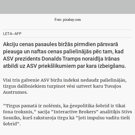
Foto: pixabay.com
LETA--AFP
Akciju cenas pasaules biržās pirmdien pārsvarā
pieauga un naftas cenas palielinājās pēc tam, kad
ASV prezidents Donalds Tramps noraidīja Irānas
atbildi uz ASV priekšlikumiem par kara izbeigšanu.
Visi trīs galvenie ASV biržu indeksi nedaudz palielinājās,
tirgus dalībniekiem turpinot vēsi uztvert karu Tuvajos
Austrumos.
"Tirgus pamatā ir nolēmis, ka ģeopolitika šobrīd ir tikai
fona troksnis," sacīja "Interactive Brokers" analītiķis Stīvs
Sosniks, kurš raksturoja tirgu kā "ļoti impulsu vadītu tieši
šobrīd".