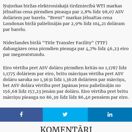
Ņujorkas biržas elektroniskajā tirdzniecībā WTI markas
jēlnaftas cena pirmdien pieauga par 2,8% līdz 98,07 ASV
dolāriem par barelu. "Brent" markas jēlnaftas cena
Londonas biržā palielinājās par 2,9% līdz 104,21 dolāram
par barelu.
Nīderlandes biržā "Title Transfer Facility" (TTF)
dabasgāzes cena pirmdien pieauga par 4,7% līdz 46,23 eiro
par megavatstundu.
Eiro vērtība pret ASV dolāru pirmdien kritās no 1,1787 līdz
1,1775 dolāriem par eiro, britu mārciņas vērtība pret ASV
dolāru saruka no 1,3631 līdz 1,3628 dolāriem par mārciņu,
bet ASV dolāra vērtība pret Japānas jenu palielinājās no
156,68 līdz 157,23 jenām par dolāru. Eiro vērtība pret britu
mārciņu pieauga no 86,39 līdz līdz 86,40 pensiem par eiro.



KOMENTĀRI