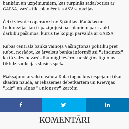
bankām un uzņēmumiem, kas turpinās sadarboties ar
GAESA, varēs tikt piemērotas ASV sankcijas.
Četri viesnīcu operatori no Spānijas, Kanādas un
Indonēzijas jau ir paziņojuši par plāniem pārtraukt
darbību pašumos, kurus tie kopīgi pārvalda ar GAESA.
Kubas centrālā banka vainoja Vašingtonas politiku pret
Kubu, norādot, ka ārvalstu banka informējusi "Fincimex",
ka tā vairs nevarēs likumīgi ievērot noslēgtos līgumus,
tiklīdz sankcijas stāsies spēkā.
Maksājumi ārvalstu valūtā Kubā tagad būs iespējami tikai
skaidrā naudā, ar iekšzemes debetkartēm un Krievijas
"Mir" un Ķīnas "UnionPay" kartēm.



KOMENTĀRI