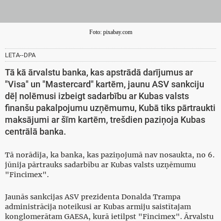
Foto: pixabay.com
LETA--DPA
Tā kā ārvalstu banka, kas apstrādā darījumus ar
"Visa" un "Mastercard" kartēm, jaunu ASV sankciju
dēļ nolēmusi izbeigt sadarbību ar Kubas valsts
finanšu pakalpojumu uzņēmumu, Kubā tiks pārtraukti
maksājumi ar šīm kartēm, trešdien paziņoja Kubas
centrālā banka.
Tā norādīja, ka banka, kas paziņojumā nav nosaukta, no 6.
jūnija pārtrauks sadarbību ar Kubas valsts uzņēmumu
"Fincimex".
Jaunās sankcijas ASV prezidenta Donalda Trampa
administrācija noteikusi ar Kubas armiju saistītajam
konglomerātam GAESA, kurā ietilpst "Fincimex". Ārvalstu