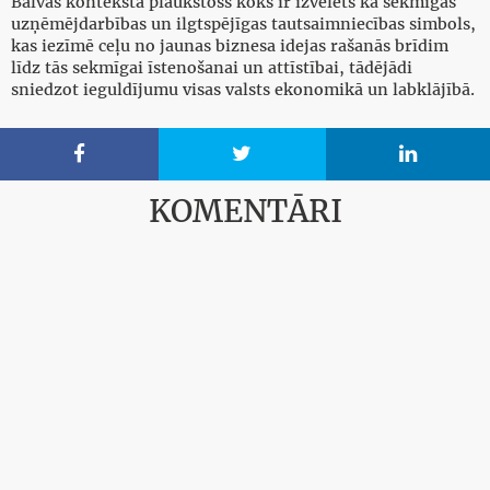
Balvas kontekstā plaukstošs koks ir izvēlēts kā sekmīgas
uzņēmējdarbības un ilgtspējīgas tautsaimniecības simbols,
kas iezīmē ceļu no jaunas biznesa idejas rašanās brīdim
līdz tās sekmīgai īstenošanai un attīstībai, tādējādi
sniedzot ieguldījumu visas valsts ekonomikā un labklājībā.



KOMENTĀRI