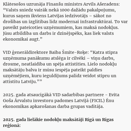
Klātesošos uzrunāja Finanšu ministrs Arvils Ašeradens:
“Valsts sniedz vairāk nekā 1000 dažādu pakalpojumu,
kurus saņem ikviens Latvijas iedzīvotājs – sākot no
drošības un izglītības līdz modernai infrastruktūrai. To var
paveikt pateicoties uzņēmumiem, kas maksā nodokļus.
Jūsu atbildība un darbs ir dzinējspēks, kas liek valsts
ekonomikai augt.”
VID ģenerāldirektore Baiba Šmite-Roķe: “Katra stipra
uzņēmuma panākumu atslēga ir cilvēki – viņu darbs,
drosme, neatlaidība un spēja attīstīties. Lielo nodokļu
maksātāju balva ir mūsu iespēja pateikt paldies
uzņēmējiem, kuru ieguldījums palīdz veidot stipru un
attīstītu Latviju.””
2025. gada atsaucīgākā VID sadarbības partnere - Evita
Goša Ārvalstu investoru padomes Latvijā (FICIL) Ēnu
ekonomikas apkarošanas darba grupas vadītāja.
2025. gada lielākie nodokļu maksātāji Rīgā un Rīgas
reģionā: