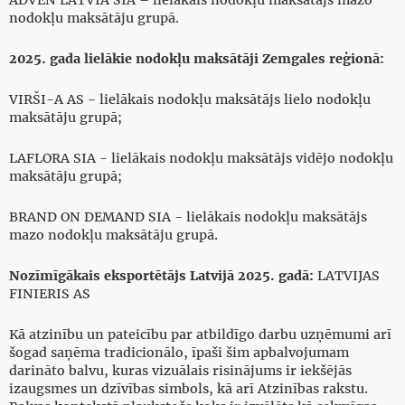
nodokļu maksātāju grupā.
2025. gada lielākie nodokļu maksātāji Zemgales reģionā:
VIRŠI-A AS - lielākais nodokļu maksātājs lielo nodokļu
maksātāju grupā;
LAFLORA SIA - lielākais nodokļu maksātājs vidējo nodokļu
maksātāju grupā;
BRAND ON DEMAND SIA - lielākais nodokļu maksātājs
mazo nodokļu maksātāju grupā.
Nozīmīgākais eksportētājs Latvijā 2025. gadā:
LATVIJAS
FINIERIS AS
Kā atzinību un pateicību par atbildīgo darbu uzņēmumi arī
šogad saņēma tradicionālo, īpaši šim apbalvojumam
darināto balvu, kuras vizuālais risinājums ir iekšējās
izaugsmes un dzīvības simbols, kā arī Atzinības rakstu.