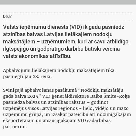
Db.lv
Valsts ieņēmumu dienests (VID) ik gadu pasniedz
atzinības balvas Latvijas lielākajiem nodokļu
maksātājiem – uzņēmumiem, kuri ar savu atbildīgo,
ilgtspējīgo un godprātīgo darbību būtiski veicina
valsts ekonomikas attīstību.
Apbalvojumi lielākajiem nodokļu maksātājiem tika
pasniegti jau 28. reizi.
Svinīgajā apbalvošanas pasākumā “Nodokļu maksātāju
gada balva 2025” VID ģenerāldirektore Baiba Šmite-Roķe
pasniedza balvas un atzinības rakstus – godinot
uzņēmējus visos Latvijas reģionos - lielo, vidējo un mazo
uzņēmumu grupā, un izsakot pateicību arī nozīmīgākajam
eksportētājam un atsaucīgākajam VID sadarbības
partnerim.