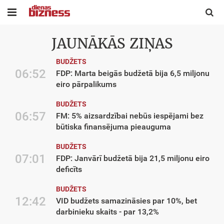


JAUNĀKĀS ZIŅAS
BUDŽETS
06:52
FDP: Marta beigās budžetā bija 6,5 miljonu
eiro pārpalikums
BUDŽETS
06:57
FM: 5% aizsardzībai nebūs iespējami bez
būtiska finansējuma pieauguma
BUDŽETS
07:01
FDP: Janvārī budžetā bija 21,5 miljonu eiro
deficīts
BUDŽETS
12:42
VID budžets samazināsies par 10%, bet
darbinieku skaits - par 13,2%