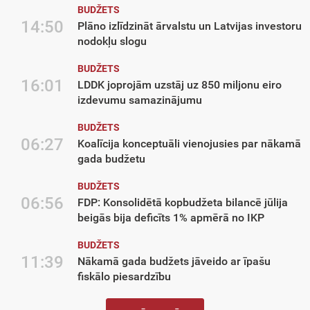
BUDŽETS
14:50
Plāno izlīdzināt ārvalstu un Latvijas investoru
nodokļu slogu
BUDŽETS
16:01
LDDK joprojām uzstāj uz 850 miljonu eiro
izdevumu samazinājumu
BUDŽETS
06:27
Koalīcija konceptuāli vienojusies par nākamā
gada budžetu
BUDŽETS
06:56
FDP: Konsolidētā kopbudžeta bilancē jūlija
beigās bija deficīts 1% apmērā no IKP
BUDŽETS
11:39
Nākamā gada budžets jāveido ar īpašu
fiskālo piesardzību