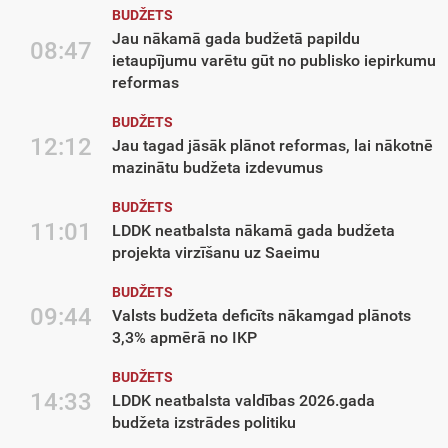
BUDŽETS
Jau nākamā gada budžetā papildu
08:47
ietaupījumu varētu gūt no publisko iepirkumu
reformas
BUDŽETS
12:12
Jau tagad jāsāk plānot reformas, lai nākotnē
mazinātu budžeta izdevumus
BUDŽETS
11:01
LDDK neatbalsta nākamā gada budžeta
projekta virzīšanu uz Saeimu
BUDŽETS
09:44
Valsts budžeta deficīts nākamgad plānots
3,3% apmērā no IKP
BUDŽETS
14:33
LDDK neatbalsta valdības 2026.gada
budžeta izstrādes politiku