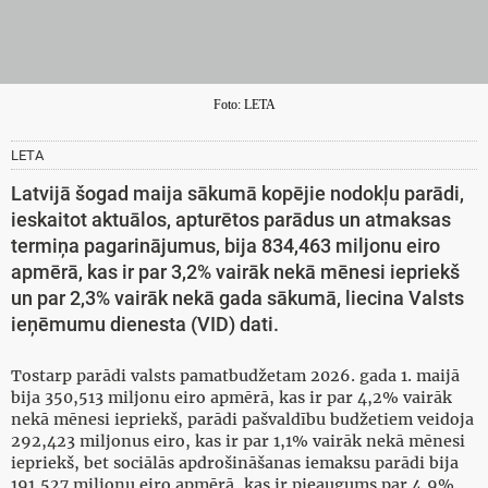
Foto: LETA
LETA
Latvijā šogad maija sākumā kopējie nodokļu parādi,
ieskaitot aktuālos, apturētos parādus un atmaksas
termiņa pagarinājumus, bija 834,463 miljonu eiro
apmērā, kas ir par 3,2% vairāk nekā mēnesi iepriekš
un par 2,3% vairāk nekā gada sākumā, liecina Valsts
ieņēmumu dienesta (VID) dati.
Tostarp parādi valsts pamatbudžetam 2026. gada 1. maijā
bija 350,513 miljonu eiro apmērā, kas ir par 4,2% vairāk
nekā mēnesi iepriekš, parādi pašvaldību budžetiem veidoja
292,423 miljonus eiro, kas ir par 1,1% vairāk nekā mēnesi
iepriekš, bet sociālās apdrošināšanas iemaksu parādi bija
191,527 miljonu eiro apmērā, kas ir pieaugums par 4,9%.