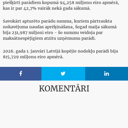
piešķirti parādiem kopumā 94,258 miljonu eiro apmērā,
kas ir par 42,7% vairāk nekā gada sākumā.
Savukārt apturēto parādu summa, kuriem pārtraukta
nokavējuma naudas aprēķināšana, šogad maija sākumā
bija 231,987 miljoni eiro - šo summu veidoja par
maksātnespējīgiem atzītu uzņēmumu parādi.
2026. gada 1. janvārī Latvijā kopējie nodokļu parādi bija
815,729 miljonu eiro apmērā.



KOMENTĀRI