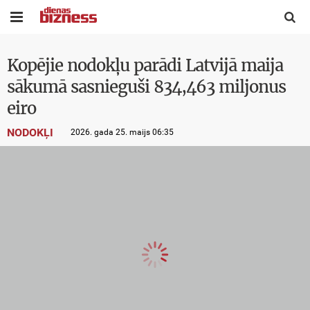


Kopējie nodokļu parādi Latvijā maija
sākumā sasnieguši 834,463 miljonus
eiro
NODOKĻI
2026. gada 25. maijs 06:35