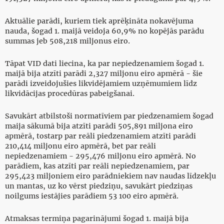
Aktuālie parādi, kuriem tiek aprēķināta nokavējuma
nauda, šogad 1. maijā veidoja 60,9% no kopējās parādu
summas jeb 508,218 miljonus eiro.
Tāpat VID dati liecina, ka par nepiedzenamiem šogad 1.
maijā bija atzīti parādi 2,327 miljonu eiro apmērā - šie
parādi izveidojušies likvidējamiem uzņēmumiem līdz
likvidācijas procedūras pabeigšanai.
Savukārt atbilstoši normatīviem par piedzenamiem šogad
maija sākumā bija atzīti parādi 505,891 miljona eiro
apmērā, tostarp par reāli piedzenamiem atzīti parādi
210,414 miljonu eiro apmērā, bet par reāli
nepiedzenamiem - 295,476 miljonu eiro apmērā. No
parādiem, kas atzīti par reāli nepiedzenamiem, par
295,423 miljoniem eiro parādniekiem nav naudas līdzekļu
un mantas, uz ko vērst piedziņu, savukārt piedziņas
noilgums iestājies parādiem 53 100 eiro apmērā.
Atmaksas termiņa pagarinājumi šogad 1. maijā bija