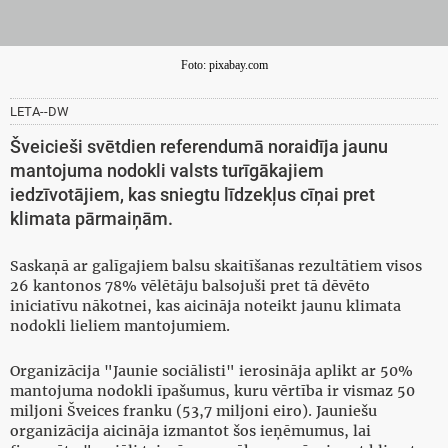
Foto: pixabay.com
LETA--DW
Šveicieši svētdien referendumā noraidīja jaunu
mantojuma nodokli valsts turīgākajiem
iedzīvotājiem, kas sniegtu līdzekļus cīņai pret
klimata pārmaiņām.
Saskaņā ar galīgajiem balsu skaitīšanas rezultātiem visos
26 kantonos 78% vēlētāju balsojuši pret tā dēvēto
iniciatīvu nākotnei, kas aicināja noteikt jaunu klimata
nodokli lieliem mantojumiem.
Organizācija "Jaunie sociālisti" ierosināja aplikt ar 50%
mantojuma nodokli īpašumus, kuru vērtība ir vismaz 50
miljoni Šveices franku (53,7 miljoni eiro). Jauniešu
organizācija aicināja izmantot šos ieņēmumus, lai