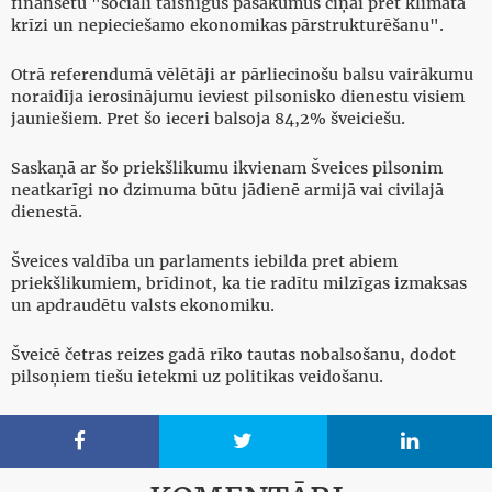
finansētu "sociāli taisnīgus pasākumus cīņai pret klimata
krīzi un nepieciešamo ekonomikas pārstrukturēšanu".
Otrā referendumā vēlētāji ar pārliecinošu balsu vairākumu
noraidīja ierosinājumu ieviest pilsonisko dienestu visiem
jauniešiem. Pret šo ieceri balsoja 84,2% šveiciešu.
Saskaņā ar šo priekšlikumu ikvienam Šveices pilsonim
neatkarīgi no dzimuma būtu jādienē armijā vai civilajā
dienestā.
Šveices valdība un parlaments iebilda pret abiem
priekšlikumiem, brīdinot, ka tie radītu milzīgas izmaksas
un apdraudētu valsts ekonomiku.
Šveicē četras reizes gadā rīko tautas nobalsošanu, dodot
pilsoņiem tiešu ietekmi uz politikas veidošanu.


