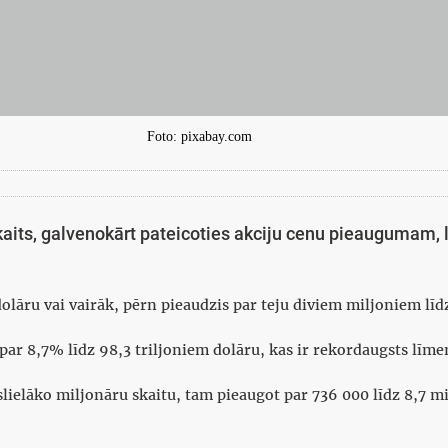
Foto: pixabay.com
aits, galvenokārt pateicoties akciju cenu pieaugumam, li
dolāru vai vairāk, pērn pieaudzis par teju diviem miljoniem līd
par 8,7% līdz 98,3 triljoniem dolāru, kas ir rekordaugsts līme
slielāko miljonāru skaitu, tam pieaugot par 736 000 līdz 8,7 m