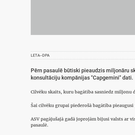
LETA--DPA
Pērn pasaulē būtiski pieaudzis miljonāru sk
konsultāciju kompānijas "Capgemini" dati.
Cilvēku skaits, kuru bagātība sasniedz miljonu 
Šai cilvēku grupai piederošā bagātība pieaugusi 
ASV pagājušajā gadā joprojām bijusi valsts ar vi
pasaulē.