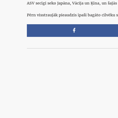
ASV secīgi seko Japāna, Vācija un Ķīna, un šajās
Pērn visstraujāk pieaudzis īpaši bagāto cilvēku 
