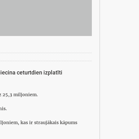
ecina ceturtdien izplatīti
z 25,3 miljoniem.
nis.
iljoniem, kas ir straujākais kāpums