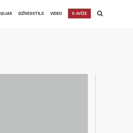

ĢIJAS
DZĪVESSTILS
VIDEO
E-AVĪZE