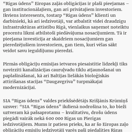
“Rīgas ūdens” Eiropas zaļās obligācijas ir plaši pieejamas –
gan institucionālajiem, gan arī privātajiem investoriem.
Ikviens interesents, tostarp “Rīgas ūdens” klienti un
darbinieki, kā arī iedzīvotāji, var atbalstīt videi draudzīgu
infrastruktūras attīstību Rīgā, vienlaikus saņemot noteiktu
procentu likmi atbilstoši piedāvājuma nosacījumiem. Tā ir
pieejama investīcija ar skaidriem nosacījumiem gan
pieredzējušiem investoriem, gan tiem, kuri vēlas sākt
veidot savu ieguldījumu pieredzi.
Pirmās obligāciju emisijas ietvaros piesaistītie līdzekļi tiks
novirzīti kanalizācijas cauruļvadu tīklu atjaunošanai un
paplašināšanai, kā arī Baltijas lielākās bioloģiskās
attīrīšanas stacijas “Daugavgrīva” turpmākajai
modernizācijai.
SIA “Rīgas ūdens” valdes priekšsēdētājs Krišjānis Krūmiņš
uzsver: “SIA “Rīgas ūdens” ikdienā nodrošina to, ko bieži
uztveram kā pašsaprotamu – kvalitatīvu, drošu ūdens
piegādi vairāk nekā 600 000 Rīgas un Pierīgas
iedzīvotājiem. Mums ir patiess prieks, ka ar šo Eiropas zaļo
obligāciju emisiju iedzīvotāji varēs paši piedalīties Rīgas