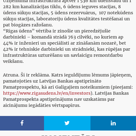
Uzņēmuma infrastruktūra aptver 1 536 km ūdensvadu un 1
282 km kanalizācijas tīklu, 6 ūdens ieguves stacijas, 8
ūdens sūkņu stacijas, 5 ūdens rezervuārus, 107 notekūdens
sūkņu stacijas, laboratoriju ūdens kvalitātes testēšanai un
pat biogāzes ražošanu.
“Rīgas ūdens” vērtība ir zinošie un pieredzējušie
darbinieki – komandā strādā 763 cilvēki, no kuriem ap
44% ir inženieri un speciālisti ar zināšanām nozarē, bet
42% ir tehniskie darbinieki un strādnieki, kas rūpējas par
infrastruktūras uzturēšanu un savlaicīgu remontdarbu
veikšanu.
Atruna. Šī ir reklāma. Katrs ieguldījumu lēmums jāpieņem,
pamatojoties uz Latvijas Bankas apstiprināto
Pamatprospektu, kā arī Galīgajiem noteikumiem (pieejami:
https://www.rigasudens.lv/en/investors
). Latvijas Bankas
Pamatprospekta apstiprinājums nav uzskatāms par
aicinājumu iegādāties vērtspapīrus.


