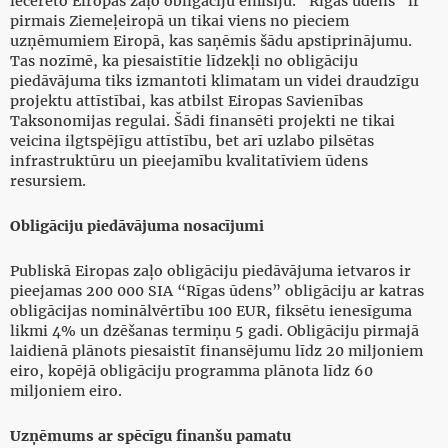
iecerēto Eiropas zaļo obligāciju emisiju. “Rīgas ūdens” ir
pirmais Ziemeļeiropā un tikai viens no pieciem
uzņēmumiem Eiropā, kas saņēmis šādu apstiprinājumu.
Tas nozīmē, ka piesaistītie līdzekļi no obligāciju
piedāvājuma tiks izmantoti klimatam un videi draudzīgu
projektu attīstībai, kas atbilst Eiropas Savienības
Taksonomijas regulai. Šādi finansēti projekti ne tikai
veicina ilgtspējīgu attīstību, bet arī uzlabo pilsētas
infrastruktūru un pieejamību kvalitatīviem ūdens
resursiem.
Obligāciju piedāvājuma nosacījumi
Publiskā Eiropas zaļo obligāciju piedāvājuma ietvaros ir
pieejamas 200 000 SIA “Rīgas ūdens” obligāciju ar katras
obligācijas nominālvērtību 100 EUR, fiksētu ienesīguma
likmi 4% un dzēšanas termiņu 5 gadi. Obligāciju pirmajā
laidienā plānots piesaistīt finansējumu līdz 20 miljoniem
eiro, kopējā obligāciju programma plānota līdz 60
miljoniem eiro.
Uzņēmums ar spēcīgu finanšu pamatu