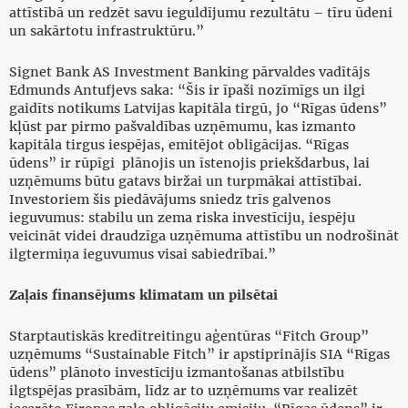
attīstībā un redzēt savu ieguldījumu rezultātu – tīru ūdeni
un sakārtotu infrastruktūru.”
Signet Bank AS Investment Banking pārvaldes vadītājs
Edmunds Antufjevs saka: “Šis ir īpaši nozīmīgs un ilgi
gaidīts notikums Latvijas kapitāla tirgū, jo “Rīgas ūdens”
kļūst par pirmo pašvaldības uzņēmumu, kas izmanto
kapitāla tirgus iespējas, emitējot obligācijas. “Rīgas
ūdens” ir rūpīgi plānojis un īstenojis priekšdarbus, lai
uzņēmums būtu gatavs biržai un turpmākai attīstībai.
Investoriem šis piedāvājums sniedz trīs galvenos
ieguvumus: stabilu un zema riska investīciju, iespēju
veicināt videi draudzīga uzņēmuma attīstību un nodrošināt
ilgtermiņa ieguvumus visai sabiedrībai.”
Zaļais finansējums klimatam un pilsētai
Starptautiskās kredītreitingu aģentūras “Fitch Group”
uzņēmums “Sustainable Fitch” ir apstiprinājis SIA “Rīgas
ūdens” plānoto investīciju izmantošanas atbilstību
ilgtspējas prasībām, līdz ar to uzņēmums var realizēt