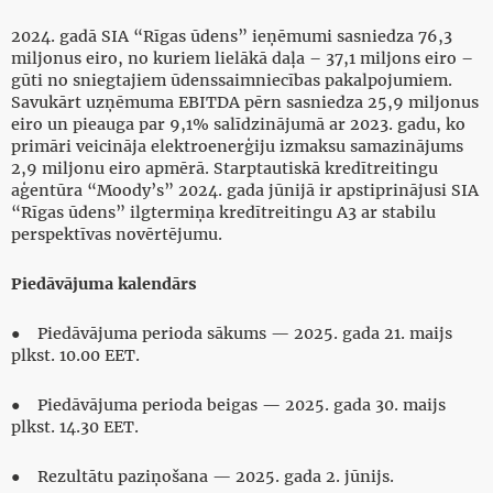
2024. gadā SIA “Rīgas ūdens” ieņēmumi sasniedza 76,3
miljonus eiro, no kuriem lielākā daļa – 37,1 miljons eiro –
gūti no sniegtajiem ūdenssaimniecības pakalpojumiem.
Savukārt uzņēmuma EBITDA pērn sasniedza 25,9 miljonus
eiro un pieauga par 9,1% salīdzinājumā ar 2023. gadu, ko
primāri veicināja elektroenerģiju izmaksu samazinājums
2,9 miljonu eiro apmērā. Starptautiskā kredītreitingu
aģentūra “Moody’s” 2024. gada jūnijā ir apstiprinājusi SIA
“Rīgas ūdens” ilgtermiņa kredītreitingu A3 ar stabilu
perspektīvas novērtējumu.
Piedāvājuma kalendārs
● Piedāvājuma perioda sākums — 2025. gada 21. maijs
plkst. 10.00 EET.
● Piedāvājuma perioda beigas — 2025. gada 30. maijs
plkst. 14.30 EET.
● Rezultātu paziņošana — 2025. gada 2. jūnijs.