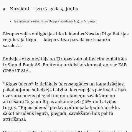
● Norēķini — 2025. gada 4. jūnijs.
Iekļaušana Nasdaq Riga Baltijas regulētajā tirgū – 5. jūnijs.
Eiropas zaļās obligācijas tiks iekļautas Nasdaq Riga Baltijas
regulētajā tirgū — korporatīvo parāda vērtspapīru
sarakstā.
Emisijas organizētājs un Eiropas zaļo obligāciju izplatītājs
ir Signet Bank AS. Emitenta juridiskais konsultants ir ZAB
COBALT SIA.
“Rīgas ūdens” ir lielākais ūdensapgādes un kanalizācijas
pakalpojumu sniedzējs Latvijā, kas rūpējas par kvalitatīvu
dzeramā ūdens piegādi un notekūdeņu savākšanu un
attīrīšanu Rīgā un Rīgas apkaimē jeb 50% no Latvijas
tirgus. “Rīgas ūdens” piedāvā pilnu pakalpojumu ciklu:
sākot ar ūdens ieguvi, piegādi, savākšanu līdz pat tā
attīrīšanai.