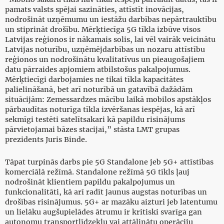
pamats valsts spējai sazināties, attīstīt inovācijas,
nodrošināt uzņēmumu un iestāžu darbības nepārtrauktību
un stiprināt drošību. Mērķtiecīga 5G tīkla izbūve visos
Latvijas reģionos ir nākamais solis, lai vēl vairāk veicinātu
Latvijas noturību, uzņēmējdarbības un nozaru attīstību
reģionos un nodrošinātu kvalitatīvus un pieaugošajiem
datu pārraides apjomiem atbilstošus pakalpojumus.
Mērķtiecīgi darbojamies ne tikai tīkla kapacitātes
palielināšanā, bet arī noturībā un gatavībā dažādām
situācijām: Zemessardzes mācību laikā mobilos apstākļos
pārbaudītas noturīga tīkla izvēršanas iespējas, kā arī
sekmīgi testēti satelītsakari kā papildu risinājums
pārvietojamai bāzes stacijai,” stāsta LMT grupas
prezidents Juris Binde.
Tāpat turpinās darbs pie 5G Standalone jeb 5G+ attīstības
komerciālā režīmā. Standalone režīmā 5G tīkls ļauj
nodrošināt klientiem papildu pakalpojumus un
funkcionalitāti, kā arī radīt jaunus augstas noturības un
drošības risinājumus. 5G+ ar mazāku aizturi jeb latentumu
un lielāku augšupielādes ātrumu ir kritiski svarīga gan
autonomu transportlīdzekļu vai attālinātu operāciju