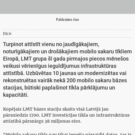
Publicitātes foto
Db.lv
Turpinot attīstīt vienu no jaudīgākajiem,
noturīgākajiem un drošākajiem mobilo sakaru tīkliem
Eiropā, LMT grupa šī gada pirmajos piecos mēnešos
veikusi vērienīgus ieguldījumus infrastruktūras
attīstībā. Uzbūvētas 10 jaunas un modernizētas vai
rekonstruētas vairāk nekā 200 mobilo sakaru bāzes
stacijas, būtiski paplašinot tīkla pārklājumu un
kapacitāti.
Kopējais LMT bāzes staciju skaits visā Latvijā jau
pārsniedzis 1700. LMT investīcijas tīkla un infrastruktūras
attīstībā pārsniegs 38 miljonus eiro.
“Mobilo sakaru tīkls nav tikai iespēja pārraidīt datus, tas ir