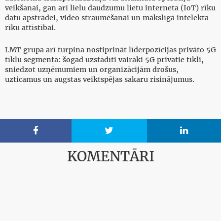
veikšanai, gan arī lielu daudzumu lietu interneta (IoT) rīku
datu apstrādei, video straumēšanai un mākslīgā intelekta
rīku attīstībai.
LMT grupa arī turpina nostiprināt līderpozīcijas privāto 5G
tīklu segmentā: šogad uzstādīti vairāki 5G privātie tīkli,
sniedzot uzņēmumiem un organizācijām drošus,
uzticamus un augstas veiktspējas sakaru risinājumus.



KOMENTĀRI