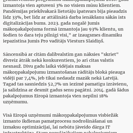
izmantoja vien aptuveni 3% no visiem mūsu klientiem.
Pandēmijas priekšvakarā lietotāju īpatsvars bija pieaudzis
līdz 33%, bet līdz ar attālinātā darba ienākšanu sākās īsts
digitalizācijas bums. 2023. gada nogalē Jumis
mākoņakalpojuma formā izmantoja jau 93% klientu, un
šodien to dara teju pilnīgi visi," ar izaugsmes dinamiku
iepazīstina Jumis Pro vadītājs Viesturs Slaidiņš.
Sāncensībā ar citām dalībvalstīm gan nāksies "skriet"
divreiz ātrāk nekā konkurentiem, jo arī citas valstis
nesnauž. Divu gadu laikā vidējais maksas
mākoņpakalpojumu izmantošanas rādītājs blokā pieauga
vidēji par 7,4%, jeb tikai nedaudz mazāk nekā Latvijā.
Tagad tas sasniedzis 52,7% un iezīmē pamatīgu izrāvienu,
ja salīdzina ar desmit gadus senu pagātni. 2014. gadā šādus
pakalpojumus Eiropā izmantoja vien nepilni 18%
uzņēmumu.
Visā Eiropā uzņēmumi mākoņpakalpojumus visbiežāk
izmanto ikdienas pamatprocesu nodrošināšanai un
izmaksu optimizācijai, lai nebūtu jāveido dārga IT