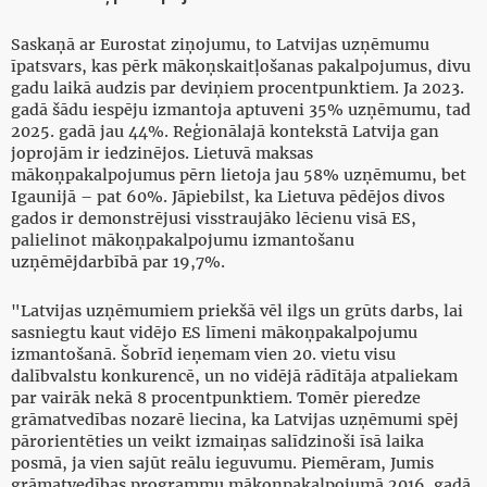
Saskaņā ar Eurostat ziņojumu, to Latvijas uzņēmumu
īpatsvars, kas pērk mākoņskaitļošanas pakalpojumus, divu
gadu laikā audzis par deviņiem procentpunktiem. Ja 2023.
gadā šādu iespēju izmantoja aptuveni 35% uzņēmumu, tad
2025. gadā jau 44%. Reģionālajā kontekstā Latvija gan
joprojām ir iedzinējos. Lietuvā maksas
mākoņpakalpojumus pērn lietoja jau 58% uzņēmumu, bet
Igaunijā – pat 60%. Jāpiebilst, ka Lietuva pēdējos divos
gados ir demonstrējusi visstraujāko lēcienu visā ES,
palielinot mākoņpakalpojumu izmantošanu
uzņēmējdarbībā par 19,7%.
"Latvijas uzņēmumiem priekšā vēl ilgs un grūts darbs, lai
sasniegtu kaut vidējo ES līmeni mākoņpakalpojumu
izmantošanā. Šobrīd ieņemam vien 20. vietu visu
dalībvalstu konkurencē, un no vidējā rādītāja atpaliekam
par vairāk nekā 8 procentpunktiem. Tomēr pieredze
grāmatvedības nozarē liecina, ka Latvijas uzņēmumi spēj
pārorientēties un veikt izmaiņas salīdzinoši īsā laika
posmā, ja vien sajūt reālu ieguvumu. Piemēram, Jumis
grāmatvedības programmu mākoņpakalpojumā 2016. gadā