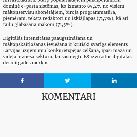
infrastruktūra. Starp populārākajiem pakalpojumiem
dominē e-pasta sistēmas, ko izmanto 85,2% no visiem
mākoņservisu abonētājiem, biroja programmatūra,
piemēram, teksta redaktori un izklājlapas (71,7%), kā arī
failu glabāšana mākonī (71,5%).
Digitālās intensitātes paaugstināšana un
mākoņskaitļošanas ieviešana ir kritiski svarīgs elements
Latvijas uzņēmumu konkurētspējas celšanā, īpaši mazā un
vidējā biznesa sektorā, lai sasniegtu ES izvirzītos digitālās
desmitgades mērķus.



KOMENTĀRI