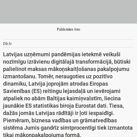
Publicitātes foto
Db.lv
Latvijas uzņēmumi pandēmijas ietekmē veikuši
nozīmīgu izrāvienu digitālajā transformācijā, būtiski
palielinot maksas mākoņskaitļošanas pakalpojumu
izmantošanu. Tomēr, neraugoties uz pozitīvo
dinamiku, Latvija joprojām atrodas Eiropas
Savienības (ES) reitingu lejasdaļā un ievērojami
atpaliek no abām Baltijas kaimiņvalstīm, liecina
jaunākie ES statistikas biroja Eurostat dati. Tiesa,
dažās jomās Latvijas rādītāji ir ļoti iespaidīgi.
Piemēram, biznesa vadības un grāmatvedības
sistēma Jumis gandrīz simtprocentīgi tiek izmantota
tikai mākoņpakalpojuma formā.