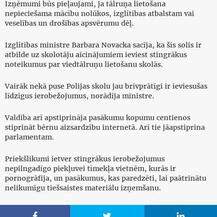
Izņēmumi būs pieļaujami, ja tālruņa lietošana
nepieciešama mācību nolūkos, izglītības atbalstam vai
veselības un drošības apsvērumu dēļ.
Izglītības ministre Barbara Novacka sacīja, ka šis solis ir
atbilde uz skolotāju aicinājumiem ieviest stingrākus
noteikumus par viedtālruņu lietošanu skolās.
Vairāk nekā puse Polijas skolu jau brīvprātīgi ir ieviesušas
līdzīgus ierobežojumus, norādīja ministre.
Valdība arī apstiprināja pasākumu kopumu centienos
stiprināt bērnu aizsardzību internetā. Arī tie jāapstiprina
parlamentam.
Priekšlikumi ietver stingrākus ierobežojumus
nepilngadīgo piekļuvei tīmekļa vietnēm, kurās ir
pornogrāfija, un pasākumus, kas paredzēti, lai paātrinātu
nelikumīgu tiešsaistes materiālu izņemšanu.


