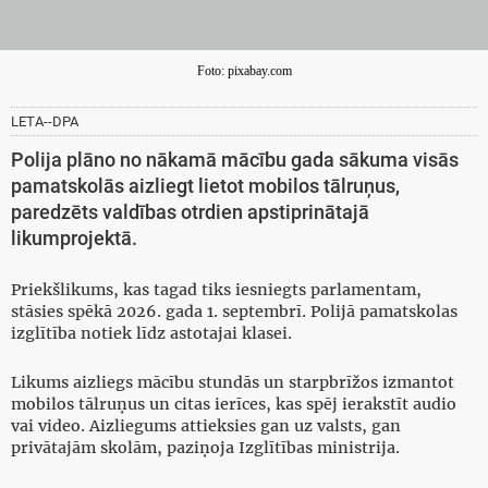
Foto: pixabay.com
LETA--DPA
Polija plāno no nākamā mācību gada sākuma visās
pamatskolās aizliegt lietot mobilos tālruņus,
paredzēts valdības otrdien apstiprinātajā
likumprojektā.
Priekšlikums, kas tagad tiks iesniegts parlamentam,
stāsies spēkā 2026. gada 1. septembrī. Polijā pamatskolas
izglītība notiek līdz astotajai klasei.
Likums aizliegs mācību stundās un starpbrīžos izmantot
mobilos tālruņus un citas ierīces, kas spēj ierakstīt audio
vai video. Aizliegums attieksies gan uz valsts, gan
privātajām skolām, paziņoja Izglītības ministrija.