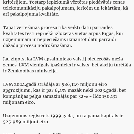
kritērijiem. Tostarp iepirkumā vērtētas piedāvātās cenas
telekomunikāciju pakalpojumam, ierīcēm un iekārtām, kā
arī pakalpojuma kvalitāte.
Tāpat vērtēšanas procesā tika veikti datu pārraides
kvalitātes testi iepriekš izlozētās vietās ārpus Rīgas, kur
uzņēmumam ir nepieciešams izmantot datu pārraidi
dažādu procesu nodrošināšanai.
Jau ziņots, ka LVM apsaimnieko valstij piederošās meža
zemes. LVM vienīgais īpašnieks ir valsts, bet akciju turētāja
ir Zemkopības ministrija.
LVM 2024.gadā strādāja ar 586,129 miljonu eiro
apgrozījumu, kas ir par 6,4% mazāk nekā 2023.gadā, bet
kompānijas peļņa samazinājās par 32% - līdz 150,131
miljonam eiro.
Uzņēmums reģistrēts 1999.gadā, un tā pamatkapitāls ir
525,989 miljoni eiro.