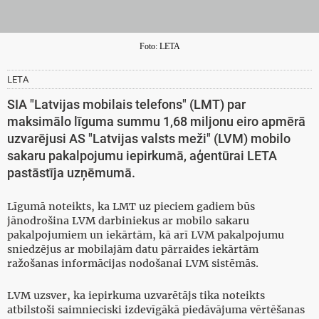
Foto: LETA
LETA
SIA "Latvijas mobilais telefons" (LMT) par
maksimālo līguma summu 1,68 miljonu eiro apmērā
uzvarējusi AS "Latvijas valsts meži" (LVM) mobilo
sakaru pakalpojumu iepirkumā, aģentūrai LETA
pastāstīja uzņēmumā.
Līgumā noteikts, ka LMT uz pieciem gadiem būs
jānodrošina LVM darbiniekus ar mobilo sakaru
pakalpojumiem un iekārtām, kā arī LVM pakalpojumu
sniedzējus ar mobilajām datu pārraides iekārtām
ražošanas informācijas nodošanai LVM sistēmās.
LVM uzsver, ka iepirkuma uzvarētājs tika noteikts
atbilstoši saimnieciski izdevīgākā piedāvājuma vērtēšanas