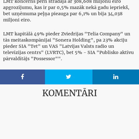
LMT koncerns pērn strādāja ar 308,608 miljonu eiro
apgrozījumu, kas ir par 0,5% mazāk nekā gadu iepriekš,
bet uzņēmuma peļņa pieauga par 6,1% un bija 34,038
miljoni eiro.
LMT kapitālā 49% pieder Zviedrijas "Telia Company" un
tās meitaskompānijai "Sonera Holding", pa 23% akciju
pieder SIA "Tet" un VAS "Latvijas Valsts radio un
televīzijas centrs" (LVRTC), bet 5% - SIA "Publisko aktīvu
pārvaldītājs "Possessor"".



KOMENTĀRI