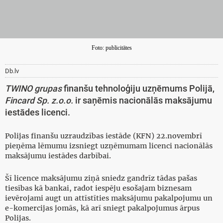
Foto: publicitātes
Db.lv
TWINO grupas
finanšu tehnoloģiju uzņēmums Polijā,
Fincard Sp. z.o.o.
ir saņēmis nacionālās maksājumu
iestādes licenci.
Polijas finanšu uzraudzības iestāde (KFN) 22.novembrī
pieņēma lēmumu izsniegt uzņēmumam licenci nacionālās
maksājumu iestādes darbībai.
Šī licence maksājumu ziņā sniedz gandrīz tādas pašas
tiesības kā bankai, radot iespēju esošajam biznesam
ievērojami augt un attīstīties maksājumu pakalpojumu un
e-komercijas jomās, kā arī sniegt pakalpojumus ārpus
Polijas.