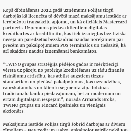
Kopš dibināšanas 2022.gadā uzņēmums Polijas tirgū
darbojās kā licencēta tā dēvētā mazā maksājumu iestāde ar
ierobežotu transakciju apjomu, un kā oficiālais Mastercard
partneris. Uzņēmums piedāvā klientiem digitālās
kredītkartes ar kredītlimitu, kas tiek izsniegtas bez fiziska
nesēja un paredzētas bezskaidras naudas norēķiniem par
precēm un pakalpojumiem POS terminālos un tiešsaitē, kā
arī skaidras naudas izņemšanai bankomātos.
"TWINO grupas stratēģija pēdējos gados ir mērķtiecīgi
vērsta uz pāreju no patēriņa kreditēšanas uz tādu finanšu
risinājumu attīstību, kas atbilst augstiem tirgus
standartiem un piedāvā pakalpojumus, kas uzraudzības,
caurskatāmības un klientu segmenta ziņā līdzinās
tradicionālo banku piedāvājumam, bet ar modernām un
ērtām digitālajām iespējām”, norāda Armands Broks,
TWINO grupas un Fincard īpašnieks un vienīgais
akcionārs.
Maksājumu iestāde Polijas tirgū šobrīd darbojas ar diviem
zīmoliem - NetCredit un Halvo, apkalpojot vairāk nekā 100