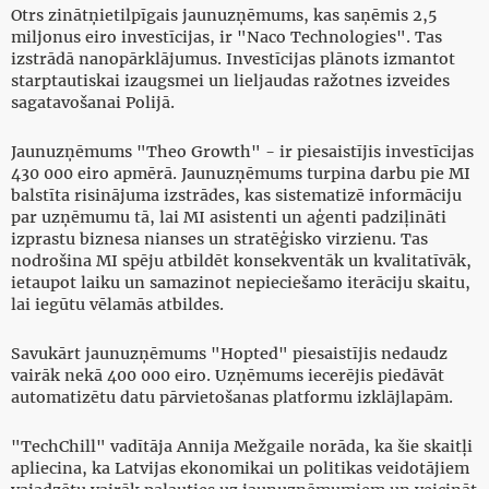
Otrs zinātņietilpīgais jaunuzņēmums, kas saņēmis 2,5
miljonus eiro investīcijas, ir "Naco Technologies". Tas
izstrādā nanopārklājumus. Investīcijas plānots izmantot
starptautiskai izaugsmei un lieljaudas ražotnes izveides
sagatavošanai Polijā.
Jaunuzņēmums "Theo Growth" - ir piesaistījis investīcijas
430 000 eiro apmērā. Jaunuzņēmums turpina darbu pie MI
balstīta risinājuma izstrādes, kas sistematizē informāciju
par uzņēmumu tā, lai MI asistenti un aģenti padziļināti
izprastu biznesa nianses un stratēģisko virzienu. Tas
nodrošina MI spēju atbildēt konsekventāk un kvalitatīvāk,
ietaupot laiku un samazinot nepieciešamo iterāciju skaitu,
lai iegūtu vēlamās atbildes.
Savukārt jaunuzņēmums "Hopted" piesaistījis nedaudz
vairāk nekā 400 000 eiro. Uzņēmums iecerējis piedāvāt
automatizētu datu pārvietošanas platformu izklājlapām.
"TechChill" vadītāja Annija Mežgaile norāda, ka šie skaitļi
apliecina, ka Latvijas ekonomikai un politikas veidotājiem