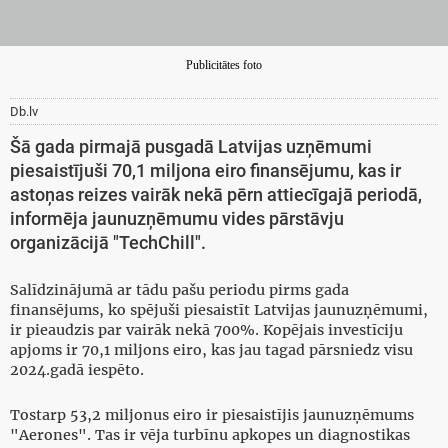
Publicitātes foto
Db.lv
Šā gada pirmajā pusgadā Latvijas uzņēmumi
piesaistījuši 70,1 miljona eiro finansējumu, kas ir
astoņas reizes vairāk nekā pērn attiecīgajā periodā,
informēja jaunuzņēmumu vides pārstāvju
organizācijā "TechChill".
Salīdzinājumā ar tādu pašu periodu pirms gada
finansējums, ko spējuši piesaistīt Latvijas jaunuzņēmumi,
ir pieaudzis par vairāk nekā 700%. Kopējais investīciju
apjoms ir 70,1 miljons eiro, kas jau tagad pārsniedz visu
2024.gadā iespēto.
Tostarp 53,2 miljonus eiro ir piesaistījis jaunuzņēmums
"Aerones". Tas ir vēja turbīnu apkopes un diagnostikas