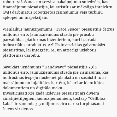
robotu ražošanas un servisa pakalpojumu sniedzējs, kas
finansējumu piesaistījis, lai attīstītu ar mākslīgo intelektu
(MI) darbinātus robotizētos risinājumus vēja turbīnu
apkopei un inspekcijām.
Vienlaikus jaunuzņēmums "Trace.Space" piesaistījis četrus
miljonus eiro. Jaunuzņēmums strādā pie prasību
pārvaldības platformas inženieriem, kuri izstrādā
industriālus produktus. Arī šīs investīcijas galvenokārt
piesaistītas, lai integrētu MI un attiecīgi uzlabotu
platformas darbību.
Savukārt uzņēmums "Handwave" piesaistījis 3,65
miljonus eiro. Jaunuzņēmums strādā pie risinājuma, kas
nodrošinās iespēju noskenēt plaukstu un sasaistīt to ar
maksājumu un lojalitātes kartēm, kā arī ar identitātes
dokumentiem un digitālo maku.
Investīcijas 2025.gadā izdevies piesaistīt arī diviem
zinātņietilpīgiem jaunuzņēmumiem, tostarp "Cellblox
Labs" ir saņēmis 3,3 miljonus eiro darba turpināšanai
četros virzienos.