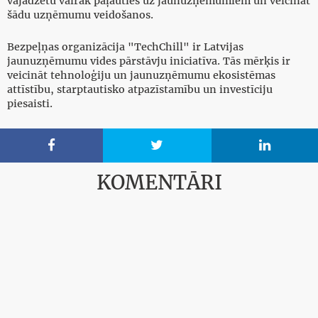
vajadzētu vairāk paļauties uz jaunuzņēmumiem un veicināt
šādu uzņēmumu veidošanos.
Bezpeļņas organizācija "TechChill" ir Latvijas
jaunuzņēmumu vides pārstāvju iniciatīva. Tās mērķis ir
veicināt tehnoloģiju un jaunuzņēmumu ekosistēmas
attīstību, starptautisko atpazīstamību un investīciju
piesaisti.



KOMENTĀRI