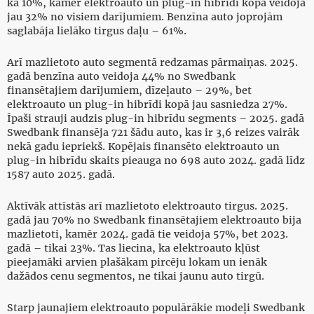
kā 10%, kamēr elektroauto un plug-in hibrīdi kopā veidoja
jau 32% no visiem darījumiem. Benzīna auto joprojām
saglabāja lielāko tirgus daļu – 61%.
Arī mazlietoto auto segmentā redzamas pārmaiņas. 2025.
gadā benzīna auto veidoja 44% no Swedbank
finansētajiem darījumiem, dīzeļauto – 29%, bet
elektroauto un plug-in hibrīdi kopā jau sasniedza 27%.
Īpaši strauji audzis plug-in hibrīdu segments – 2025. gadā
Swedbank finansēja 721 šādu auto, kas ir 3,6 reizes vairāk
nekā gadu iepriekš. Kopējais finansēto elektroauto un
plug-in hibrīdu skaits pieauga no 698 auto 2024. gadā līdz
1587 auto 2025. gadā.
Aktīvāk attīstās arī mazlietoto elektroauto tirgus. 2025.
gadā jau 70% no Swedbank finansētajiem elektroauto bija
mazlietoti, kamēr 2024. gadā tie veidoja 57%, bet 2023.
gadā – tikai 23%. Tas liecina, ka elektroauto kļūst
pieejamāki arvien plašākam pircēju lokam un ienāk
dažādos cenu segmentos, ne tikai jaunu auto tirgū.
Starp jaunajiem elektroauto populārākie modeļi Swedbank