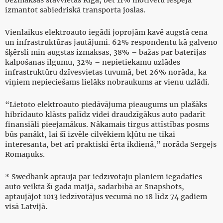
bezmaksas stāvvietas Rīgā, bet 11% motivētu iespēja
izmantot sabiedriskā transporta joslas.
Vienlaikus elektroauto iegādi joprojām kavē augstā cena
un infrastruktūras jautājumi. 62% respondentu kā galveno
šķērsli min augstas izmaksas, 38% – bažas par baterijas
kalpošanas ilgumu, 32% – nepietiekamu uzlādes
infrastruktūru dzīvesvietas tuvumā, bet 26% norāda, ka
viņiem nepieciešams lielāks nobraukums ar vienu uzlādi.
“Lietoto elektroauto piedāvājuma pieaugums un plašāks
hibrīdauto klāsts palīdz videi draudzīgākus auto padarīt
finansiāli pieejamākus. Nākamais tirgus attīstības posms
būs panākt, lai šī izvēle cilvēkiem kļūtu ne tikai
interesanta, bet arī praktiski ērta ikdienā,” norāda Sergejs
Romaņuks.
* Swedbank aptauja par iedzīvotāju plāniem iegādāties
auto veikta šī gada maijā, sadarbībā ar Snapshots,
aptaujājot 1013 iedzīvotājus vecumā no 18 līdz 74 gadiem
visā Latvijā.