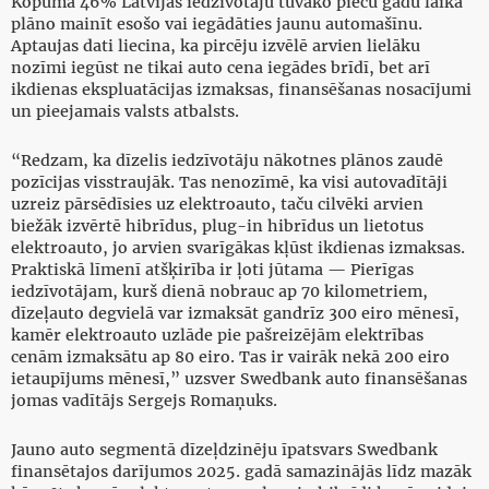
Kopumā 46% Latvijas iedzīvotāju tuvāko piecu gadu laikā
plāno mainīt esošo vai iegādāties jaunu automašīnu.
Aptaujas dati liecina, ka pircēju izvēlē arvien lielāku
nozīmi iegūst ne tikai auto cena iegādes brīdī, bet arī
ikdienas ekspluatācijas izmaksas, finansēšanas nosacījumi
un pieejamais valsts atbalsts.
“Redzam, ka dīzelis iedzīvotāju nākotnes plānos zaudē
pozīcijas visstraujāk. Tas nenozīmē, ka visi autovadītāji
uzreiz pārsēdīsies uz elektroauto, taču cilvēki arvien
biežāk izvērtē hibrīdus, plug-in hibrīdus un lietotus
elektroauto, jo arvien svarīgākas kļūst ikdienas izmaksas.
Praktiskā līmenī atšķirība ir ļoti jūtama — Pierīgas
iedzīvotājam, kurš dienā nobrauc ap 70 kilometriem,
dīzeļauto degvielā var izmaksāt gandrīz 300 eiro mēnesī,
kamēr elektroauto uzlāde pie pašreizējām elektrības
cenām izmaksātu ap 80 eiro. Tas ir vairāk nekā 200 eiro
ietaupījums mēnesī,” uzsver Swedbank auto finansēšanas
jomas vadītājs Sergejs Romaņuks.
Jauno auto segmentā dīzeļdzinēju īpatsvars Swedbank
finansētajos darījumos 2025. gadā samazinājās līdz mazāk