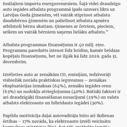
fosilajiem importa energoresursiem. Šajā videi draudzīgu
auto iegādes atbalsta programmā īpašs uzsvars likts uz
Latvijas Goda ģimenēm, vēl vairāk stiprinot atbalstu
daudzbērnu ģimenēm un palielinot atbalsta apmēru
atbilstoši bērnu skaitam. Ģimenes ar četriem, pieciem,
sešiem un vairāk bērniem saņems lielāku atbalstu.”
Atbalsta programmas finansējums ir 40 milj. eiro.
Programmu paredzēts īstenot līdz brīdim, kamēr beidzas
kopējais finansējums, bet ne ilgāk kā līdz 2029. gada 31.
decembrim.
Izvēloties auto ar zemākām CO₂ emisijām, iedzīvotāji
visbiežāk norāda praktiskus ieguvumus – zemākas
ekspluatācijas izmaksas (64%), zemāku iegādes cenu
(63%) un nodokļu atvieglojumus (40%). Būtiski faktori ir
arī draudzīgāki finansēšanas nosacījumi (29%) un valsts
atbalsts elektroauto un hibrīdauto iegādei (30%).
Papildu motivācija daļai autovadītāju būtu arī ikdienas
ērtības – 17% norāda, ka elektroauto izvēli veicinātu