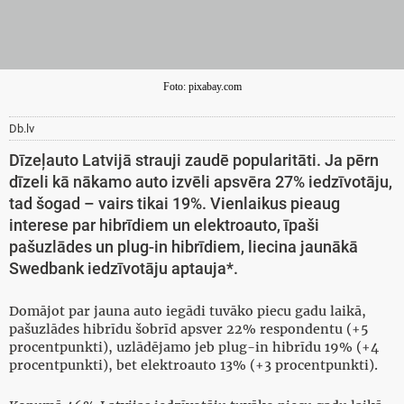
Foto: pixabay.com
Db.lv
Dīzeļauto Latvijā strauji zaudē popularitāti. Ja pērn
dīzeli kā nākamo auto izvēli apsvēra 27% iedzīvotāju,
tad šogad – vairs tikai 19%. Vienlaikus pieaug
interese par hibrīdiem un elektroauto, īpaši
pašuzlādes un plug-in hibrīdiem, liecina jaunākā
Swedbank iedzīvotāju aptauja*.
Domājot par jauna auto iegādi tuvāko piecu gadu laikā,
pašuzlādes hibrīdu šobrīd apsver 22% respondentu (+5
procentpunkti), uzlādējamo jeb plug-in hibrīdu 19% (+4
procentpunkti), bet elektroauto 13% (+3 procentpunkti).