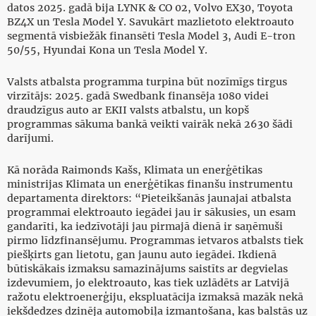
datos 2025. gadā bija LYNK & CO 02, Volvo EX30, Toyota
BZ4X un Tesla Model Y. Savukārt mazlietoto elektroauto
segmentā visbiežāk finansēti Tesla Model 3, Audi E-tron
50/55, Hyundai Kona un Tesla Model Y.
Valsts atbalsta programma turpina būt nozīmīgs tirgus
virzītājs: 2025. gadā Swedbank finansēja 1080 videi
draudzīgus auto ar EKII valsts atbalstu, un kopš
programmas sākuma bankā veikti vairāk nekā 2630 šādi
darījumi.
Kā norāda Raimonds Kašs, Klimata un enerģētikas
ministrijas Klimata un enerģētikas finanšu instrumentu
departamenta direktors: “Pieteikšanās jaunajai atbalsta
programmai elektroauto iegādei jau ir sākusies, un esam
gandarīti, ka iedzīvotāji jau pirmajā dienā ir saņēmuši
pirmo līdzfinansējumu. Programmas ietvaros atbalsts tiek
piešķirts gan lietotu, gan jaunu auto iegādei. Ikdienā
būtiskākais izmaksu samazinājums saistīts ar degvielas
izdevumiem, jo elektroauto, kas tiek uzlādēts ar Latvijā
ražotu elektroenerģiju, ekspluatācija izmaksā mazāk nekā
iekšdedzes dzinēja automobiļa izmantošana, kas balstās uz