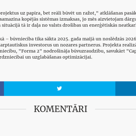
t projektus uz papīra, bet reāli būvēt un ražot," atklāšanas 
s samazina kopējās sistēmas izmaksas, jo mēs aizvietojam dārg
 situācijā tā ir daļa no valsts drošības un enerģētiskās neatka
kā – būvniecība tika sākta 2025. gada maijā un noslēdzās 2026.
tarptautiskus investorus un nozares partnerus. Projekta realiz
niecību, "Forma 2" nodrošināja būvuzraudzību, savukārt "Ca
irdzniecībai un uzglabāšanas optimizācijai.

KOMENTĀRI