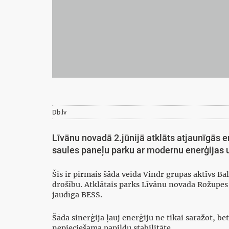
Db.lv
Līvānu novadā 2.jūnijā atklāts atjaunīgās en
saules paneļu parku ar modernu enerģijas u
Šis ir pirmais šāda veida Vindr grupas aktīvs Bal
drošību. Atklātais parks Līvānu novada Rožupe
jaudīga BESS.
Šāda sinerģija ļauj enerģiju ne tikai saražot, be
nepieciešama papildu stabilitāte.