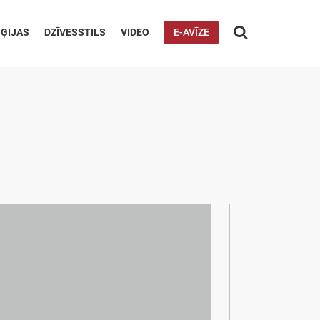

ĢIJAS
DZĪVESSTILS
VIDEO
E-AVĪZE