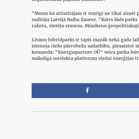
"Mums kā attīstītājam ir svarīgi ne tikai zīmē
vadītāja Latvijā Baiba Zauere. "Katrs šāds park
ražotu, vietēju resursu. Mūsdienu ģeopolitiskajā
Līvānu hibrīdparks ir tapis mazāk nekā gada lai
īstenoja ciešu pārrobežu sadarbību, piesaistot s
komanda: "Energiapartner OÜ" veica parka būv
mākslīgā intelekta platformu viedai enerģijas t
