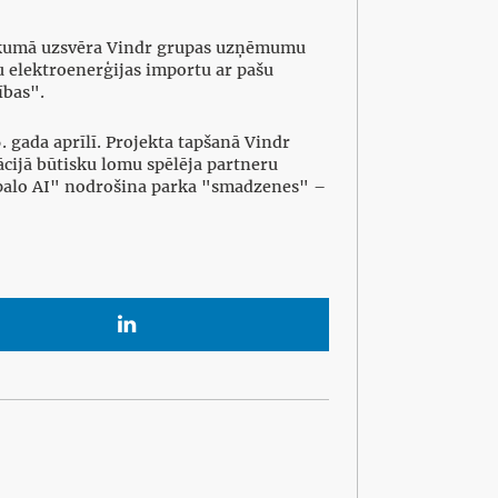
pasākumā uzsvēra Vindr grupas uzņēmumu
u elektroenerģijas importu ar pašu
rības".
 gada aprīlī. Projekta tapšanā Vindr
ācijā būtisku lomu spēlēja partneru
palo AI" nodrošina parka "smadzenes" –
