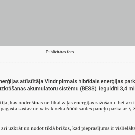
Publicitātes foto
erģijas attīstītāja Vindr pirmais hibrīdais enerģijas park
zkrāšanas akumulatoru sistēmu (BESS), ieguldīti 3,4 mil
tijā, kas nodrošinās ne tikai zaļās enerģijas ražošanu, bet arī 
s pagastā sastāv no vairāk nekā 6000 saules paneļu parka ar 
t arī uzkrāt un nodot tīklā brīžos, kad pieprasījums ir vislielā