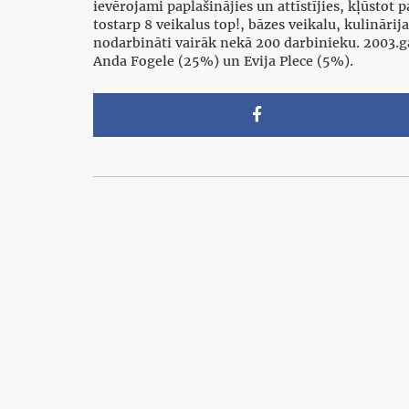
ievērojami paplašinājies un attīstījies, kļūsto
tostarp 8 veikalus top!, bāzes veikalu, kulinār
nodarbināti vairāk nekā 200 darbinieku. 2003.g
Anda Fogele (25%) un Evija Plece (5%).
