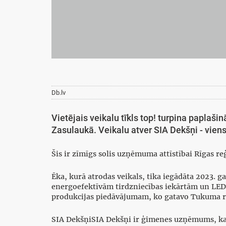
Db.lv
Vietējais veikalu tīkls top! turpina paplaš
Zasulaukā. Veikalu atver SIA Dekšņi - viens
Šis ir zīmīgs solis uzņēmuma attīstībai Rīgas reģ
Ēka, kurā atrodas veikals, tika iegādāta 2023. g
energoefektīvām tirdzniecības iekārtām un LED 
produkcijas piedāvājumam, ko gatavo Tukuma r
SIA DekšņiSIA Dekšņi ir ģimenes uzņēmums, kas