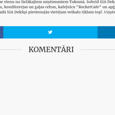
t par vienu no lielākajiem uzņēmumiem Tukumā. Šobrīd SIA Dekš
ijas, konditorejas un gaļas cehus, kafejnīcu "RocketCafe" un a
adā SIA Dekšņi pievienojās vietējam veikalu tīklam top!. Uzņ

KOMENTĀRI