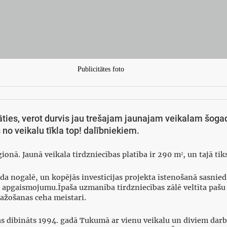
Publicitātes foto
ināties, verot durvis jau trešajam jaunajam veikalam šoga
 no veikalu tīkla top! dalībniekiem.
ionā. Jaunā veikala tirdzniecības platība ir 290 m², un tajā tik
ada nogalē, un kopējās investīcijas projekta īstenošanā sasniedz
apgaismojumu.Īpaša uzmanība tirdzniecības zālē veltīta pašu 
ažošanas ceha meistari.
 dibināts 1994. gadā Tukumā ar vienu veikalu un diviem dar