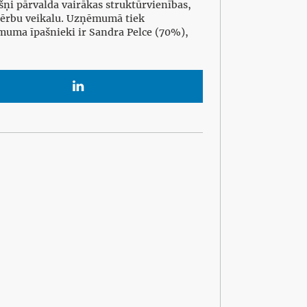
ņi pārvalda vairākas struktūrvienības,
pģērbu veikalu. Uzņēmumā tiek
ēmuma īpašnieki ir Sandra Pelce (70%),
