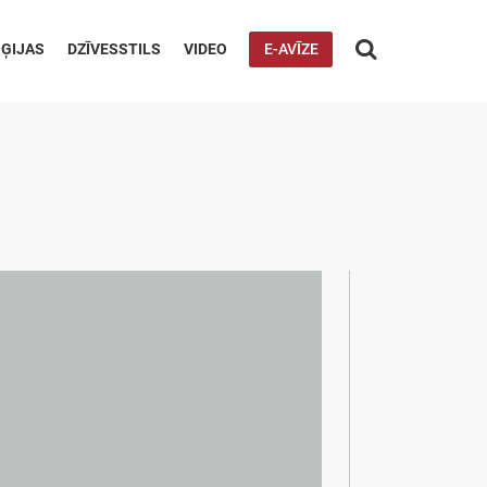

ĢIJAS
DZĪVESSTILS
VIDEO
E-AVĪZE