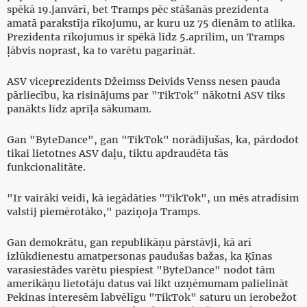
spēkā 19.janvārī, bet Tramps pēc stāšanās prezidenta
amatā parakstīja rīkojumu, ar kuru uz 75 dienām to atlika.
Prezidenta rīkojumus ir spēkā līdz 5.aprīlim, un Tramps
ļābvis noprast, ka to varētu pagarināt.
ASV viceprezidents Džeimss Deivids Venss nesen pauda
pārliecību, ka risinājums par "TikTok" nākotni ASV tiks
panākts līdz aprīļa sākumam.
Gan "ByteDance", gan "TikTok" norādījušas, ka, pārdodot
tikai lietotnes ASV daļu, tiktu apdraudēta tās
funkcionalitāte.
"Ir vairāki veidi, kā iegādāties "TikTok", un mēs atradīsim
valstij piemērotāko," paziņoja Tramps.
Gan demokrātu, gan republikāņu pārstāvji, kā arī
izlūkdienestu amatpersonas paudušas bažas, ka Ķīnas
varasiestādes varētu piespiest "ByteDance" nodot tām
amerikāņu lietotāju datus vai likt uzņēmumam palielināt
Pekinas interesēm labvēlīgu "TikTok" saturu un ierobežot