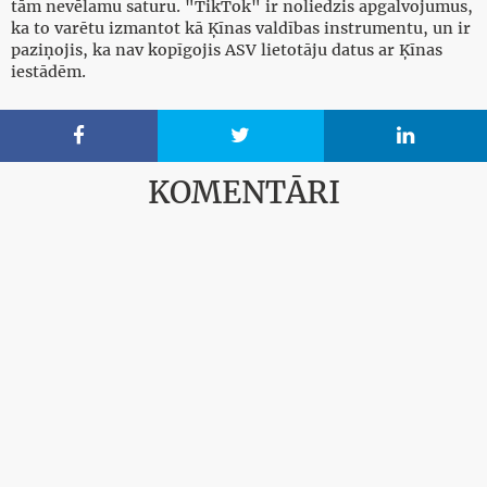
tām nevēlamu saturu. "TikTok" ir noliedzis apgalvojumus,
ka to varētu izmantot kā Ķīnas valdības instrumentu, un ir
paziņojis, ka nav kopīgojis ASV lietotāju datus ar Ķīnas
iestādēm.



KOMENTĀRI