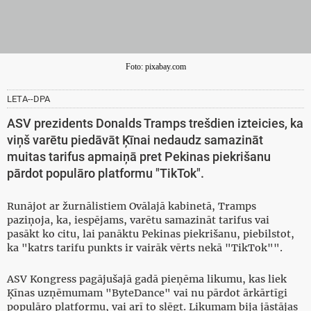
Foto: pixabay.com
LETA--DPA
ASV prezidents Donalds Tramps trešdien izteicies, ka
viņš varētu piedāvāt Ķīnai nedaudz samazināt
muitas tarifus apmaiņā pret Pekinas piekrišanu
pārdot populāro platformu "TikTok".
Runājot ar žurnālistiem Ovālajā kabinetā, Tramps
paziņoja, ka, iespējams, varētu samazināt tarifus vai
pasākt ko citu, lai panāktu Pekinas piekrišanu, piebilstot,
ka "katrs tarifu punkts ir vairāk vērts nekā "TikTok"".
ASV Kongress pagājušajā gadā pieņēma likumu, kas liek
Ķīnas uzņēmumam "ByteDance" vai nu pārdot ārkārtīgi
populāro platformu, vai arī to slēgt. Likumam bija jāstājas