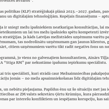
tervences ietvaros”.
as politikas (KLP) stratēģiskajā plānā 2023.–2027. gadam, pa
nu un digitālajām tehnoloģijām. Kopējais finansējums – aptuv
eja ir sniegt mežu īpašniekiem neatkarīgas konsultācijas, lai m
eikumiem un lai tos mežu īpašnieks spētu kompetenti izvērtē
tratēģijas. Ja kāds Latvijas mežistrādes uzņēmums varētu panāk
zņēmumam, tas nodrošinātu uzņēmumam gan jaunus klientus, g
kārt, citiem uzņēmumiem varētu tikt radīt negatīvs fons un n
rogrammā, jo viens no galvenajiem konsultantiem, Ainārs Tiļļa,
A “Stiga RM” par nekustāmo īpašumu iepirkumu speciālistu.
kai trīs speciālisti, kuri strādā caur Mežsaimniecības pakalp
sultāciju jomās – no meža apsaimniekošanas līdz digitālajām te
s, un nebūtu pieļaujama. Papildus ēnu uz šo situāciju met jau 
ttiecības ar ZM valsts sekretāru Ģirtu Krūmiņu, kura pārraudzī
as par interešu konfliktiem un iespējamu korupciju, kas sais