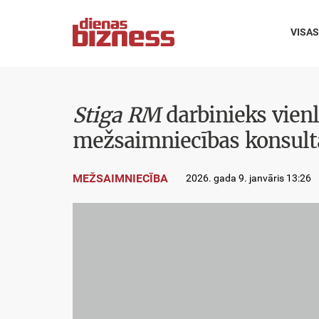
VISAS
Stiga RM
darbinieks vienl
mežsaimniecības konsul
MEŽSAIMNIECĪBA
2026. gada 9. janvāris 13:26