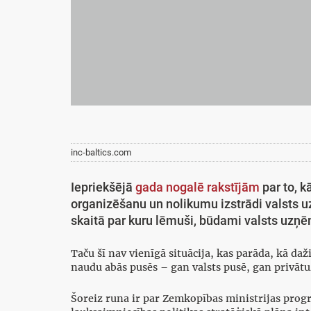
inc-baltics.com
Iepriekšējā
gada nogalē rakstījām
par to, k
organizēšanu un nolikumu izstrādi valsts u
skaitā par kuru lēmuši, būdami valsts uzņē
Taču šī nav vienīgā situācija, kas parāda, kā d
naudu abās pusēs – gan valsts pusē, gan privā
Šoreiz runa ir par Zemkopības ministrijas prog