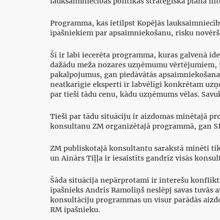
lauksaimniecības politikas stratēģiskā plāna in
Programma, kas ietilpst Kopējās lauksaimniecīb
īpašniekiem par apsaimniekošanu, risku novērša
Šī ir labi iecerēta programma, kuras galvenā id
dažādu meža nozares uzņēmumu vērtējumiem, iet
pakalpojumus, gan piedāvātās apsaimniekošanas s
neatkarīgie eksperti ir labvēlīgi konkrētam u
par tieši tādu cenu, kādu uzņēmums vēlas. Savu
Tieši par tādu situāciju ir aizdomas minētajā p
konsultanu ZM organizētajā programmā, gan SI
ZM publiskotajā konsultantu sarakstā minēti ti
un Ainārs Tiļļa ir iesaistīts gandrīz visās kon
Šāda situācija nepārprotami ir interešu konflikt
īpašnieks Andris Ramoliņš neslēpj savas tuvās a
konsultāciju programmas un visur parādās aizdom
RM īpašnieku.