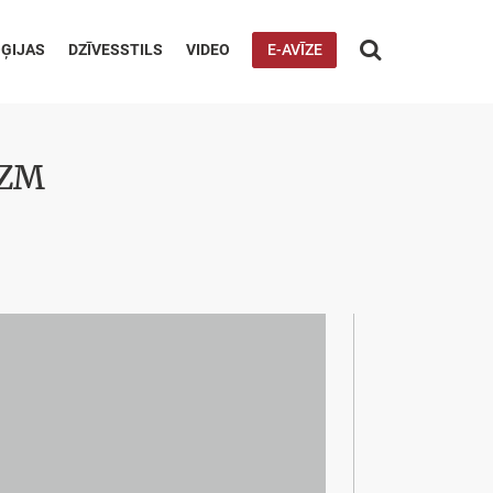

ĢIJAS
DZĪVESSTILS
VIDEO
E-AVĪZE
 ZM