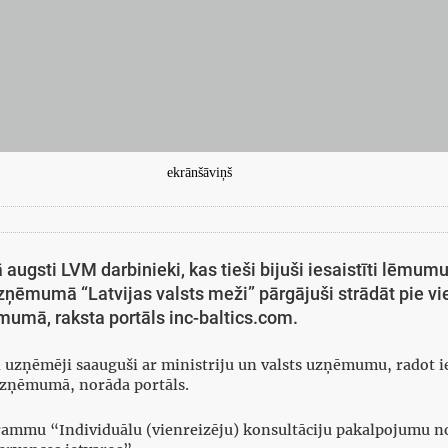
ekrānšāviņš
ā augsti LVM darbinieki, kas tieši bijuši iesaistīti lēm
zņēmumā “Latvijas valsts meži” pārgājuši strādāt pie v
mumā, raksta portāls inc-baltics.com.
aži uzņēmēji saauguši ar ministriju un valsts uzņēmumu, rado
tuzņēmumā, norāda portāls.
rammu “Individuālu (vienreizēju) konsultāciju pakalpojumu n