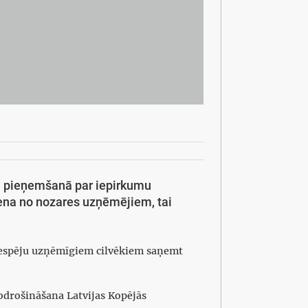
umu pieņemšanā par iepirkumu
iena no nozares uzņēmējiem, tai
t iespēju uzņēmīgiem cilvēkiem saņemt
odrošināšana Latvijas Kopējās