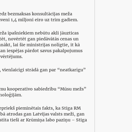
redz bezmaksas konsultācijas meža
eni 1,4 miljoni eiro uz trim gadiem.
eža īpašniekiem nebūtu akli jāuzticas
t, novērtēt gan piedāvātās cenas un
t, lai šie ministrijas nolīgtie, it kā
an iespējas pārdot savus pakalpojumus
ovērtējums.
 vienlaicīgi strādā gan par “neatkarīgu”
ojumu kooperatīvo sabiedrību “Mūsu mežs”
hnoloģijām.
iepriekš pieminētais fakts, ka Stiga RM
bā atrodas gan Latvijas valsts meži, gan
tīta tieši ar Krūmiņa labo paziņu – Stiga