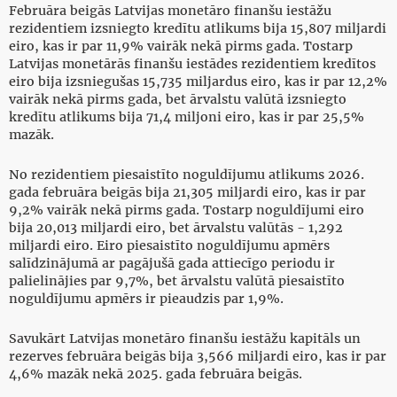
Februāra beigās Latvijas monetāro finanšu iestāžu
rezidentiem izsniegto kredītu atlikums bija 15,807 miljardi
eiro, kas ir par 11,9% vairāk nekā pirms gada. Tostarp
Latvijas monetārās finanšu iestādes rezidentiem kredītos
eiro bija izsniegušas 15,735 miljardus eiro, kas ir par 12,2%
vairāk nekā pirms gada, bet ārvalstu valūtā izsniegto
kredītu atlikums bija 71,4 miljoni eiro, kas ir par 25,5%
mazāk.
No rezidentiem piesaistīto noguldījumu atlikums 2026.
gada februāra beigās bija 21,305 miljardi eiro, kas ir par
9,2% vairāk nekā pirms gada. Tostarp noguldījumi eiro
bija 20,013 miljardi eiro, bet ārvalstu valūtās - 1,292
miljardi eiro. Eiro piesaistīto noguldījumu apmērs
salīdzinājumā ar pagājušā gada attiecīgo periodu ir
palielinājies par 9,7%, bet ārvalstu valūtā piesaistīto
noguldījumu apmērs ir pieaudzis par 1,9%.
Savukārt Latvijas monetāro finanšu iestāžu kapitāls un
rezerves februāra beigās bija 3,566 miljardi eiro, kas ir par
4,6% mazāk nekā 2025. gada februāra beigās.