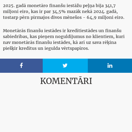
2025. gadā monetāro finanšu iestāžu peļņa bija 341,7
miljoni eiro, kas ir par 34,5% mazāk nekā 2024. gadā,
tostarp pērn pirmajos divos mēnešos - 64,9 miljoni eiro.
Monetārās finanšu iestādes ir kredītiestādes un finanšu
sabiedrības, kas pieņem noguldījumus no klientiem, kuri
nav monetārās finanšu iestādes, kā arī uz sava rēķina
piešķir kredītus un iegulda vērtspapīros.



KOMENTĀRI