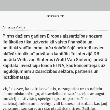
Publicitātes foto
Armanda Vilciņa
Pirms dažiem gadiem Eiropas aizsardzības nozare
lielākoties tika uztverta kā valsts finansēta un
politiski vadīta joma, taču šobrīd šajā sektorā arvien
aktīvāk ienāk arī privātais kapitāls.To intervijā DB
norāda Volfs van Sinterns (Wolff Van Sintern), privātā
kapitāla investīciju fonda ETNA, kas koncentrējas uz
ieguldījumiem aizsardzības sektorā, partneris un
līdzdibinātājs.
Viņš uzsver, ka Baltijas valstis, neraugoties uz to nelielo
ekonomisko mērogu, aizsardzības nozarē izceļas ar augstu
inovāciju aktivitāti, spēcīgu izpratni par drošības
izaicinājumiem un labvēlīgu vidi biznesa attīstībai, kas ļauj
veiksmīgi konkurēt arī starptautiskajā tirgū. Baltijas