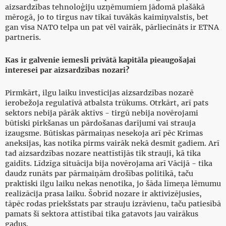
aizsardzības tehnoloģiju uzņēmumiem jādomā plašākā
mērogā, jo to tirgus nav tikai tuvākās kaimiņvalstis, bet
gan visa NATO telpa un pat vēl vairāk, pārliecināts ir ETNA
partneris.
Kas ir galvenie iemesli privātā kapitāla pieaugošajai
interesei par aizsardzības nozari?
Pirmkārt, ilgu laiku investīcijas aizsardzības nozarē
ierobežoja regulatīvā atbalsta trūkums. Otrkārt, arī pats
sektors nebija pārāk aktīvs - tirgū nebija novērojami
būtiski pirkšanas un pārdošanas darījumi vai strauja
izaugsme. Būtiskas pārmaiņas nesekoja arī pēc Krimas
aneksijas, kas notika pirms vairāk nekā desmit gadiem. Arī
tad aizsardzības nozare neattīstījās tik strauji, kā tika
gaidīts. Līdzīga situācija bija novērojama arī Vācijā - tika
daudz runāts par pārmaiņām drošības politikā, taču
praktiski ilgu laiku nekas nenotika, jo šāda līmeņa lēmumu
realizācija prasa laiku. Šobrīd nozare ir aktivizējusies,
tāpēc rodas priekšstats par strauju izrāvienu, taču patiesībā
pamats šī sektora attīstībai tika gatavots jau vairākus
gadus.