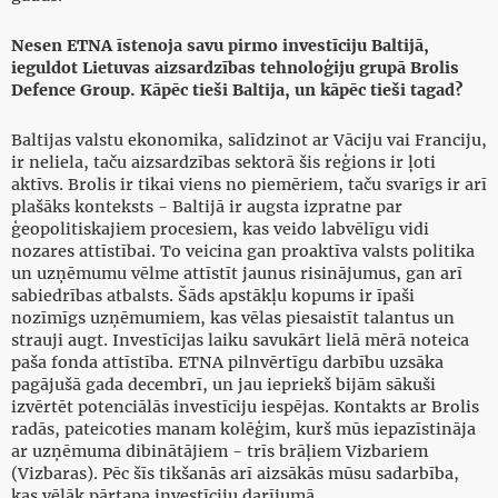
Nesen ETNA īstenoja savu pirmo investīciju Baltijā,
ieguldot Lietuvas aizsardzības tehnoloģiju grupā Brolis
Defence Group. Kāpēc tieši Baltija, un kāpēc tieši tagad?
Baltijas valstu ekonomika, salīdzinot ar Vāciju vai Franciju,
ir neliela, taču aizsardzības sektorā šis reģions ir ļoti
aktīvs. Brolis ir tikai viens no piemēriem, taču svarīgs ir arī
plašāks konteksts - Baltijā ir augsta izpratne par
ģeopolitiskajiem procesiem, kas veido labvēlīgu vidi
nozares attīstībai. To veicina gan proaktīva valsts politika
un uzņēmumu vēlme attīstīt jaunus risinājumus, gan arī
sabiedrības atbalsts. Šāds apstākļu kopums ir īpaši
nozīmīgs uzņēmumiem, kas vēlas piesaistīt talantus un
strauji augt. Investīcijas laiku savukārt lielā mērā noteica
paša fonda attīstība. ETNA pilnvērtīgu darbību uzsāka
pagājušā gada decembrī, un jau iepriekš bijām sākuši
izvērtēt potenciālās investīciju iespējas. Kontakts ar Brolis
radās, pateicoties manam kolēģim, kurš mūs iepazīstināja
ar uzņēmuma dibinātājiem - trīs brāļiem Vizbariem
(Vizbaras). Pēc šīs tikšanās arī aizsākās mūsu sadarbība,
kas vēlāk pārtapa investīciju darījumā.