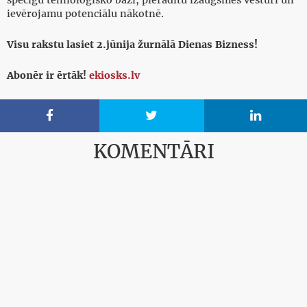
spēcīgu tehnoloģisko bāzi, pierādītu izaugsmes vēsturi un
ievērojamu potenciālu nākotnē.
Visu rakstu lasiet 2.jūnija žurnālā Dienas Bizness!
Abonēr ir ērtāk!
ekiosks.lv



KOMENTĀRI