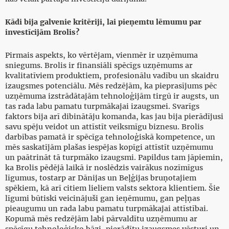
Kādi bija galvenie kritēriji, lai pieņemtu lēmumu par
investīcijām Brolis?
Pirmais aspekts, ko vērtējam, vienmēr ir uzņēmuma
sniegums. Brolis ir finansiāli spēcīgs uzņēmums ar
kvalitatīviem produktiem, profesionālu vadību un skaidru
izaugsmes potenciālu. Mēs redzējām, ka pieprasījums pēc
uzņēmuma izstrādātajām tehnoloģijām tirgū ir augsts, un
tas rada labu pamatu turpmākajai izaugsmei. Svarīgs
faktors bija arī dibinātāju komanda, kas jau bija pierādījusi
savu spēju veidot un attīstīt veiksmīgu biznesu. Brolis
darbības pamatā ir spēcīga tehnoloģiskā kompetence, un
mēs saskatījām plašas iespējas kopīgi attīstīt uzņēmumu
un paātrināt tā turpmāko izaugsmi. Papildus tam jāpiemin,
ka Brolis pēdējā laikā ir noslēdzis vairākus nozīmīgus
līgumus, tostarp ar Dānijas un Beļģijas bruņotajiem
spēkiem, kā arī citiem lieliem valsts sektora klientiem. Šie
līgumi būtiski veicinājuši gan ieņēmumu, gan peļņas
pieaugumu un rada labu pamatu turpmākajai attīstībai.
Kopumā mēs redzējām labi pārvaldītu uzņēmumu ar