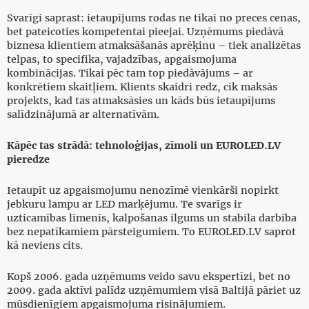
Svarīgi saprast: ietaupījums rodas ne tikai no preces cenas,
bet pateicoties kompetentai pieejai. Uzņēmums piedāvā
biznesa klientiem atmaksāšanās aprēķinu – tiek analizētas
telpas, to specifika, vajadzības, apgaismojuma
kombinācijas. Tikai pēc tam top piedāvājums – ar
konkrētiem skaitļiem. Klients skaidri redz, cik maksās
projekts, kad tas atmaksāsies un kāds būs ietaupījums
salīdzinājumā ar alternatīvām.
Kāpēc tas strādā: tehnoloģijas, zīmoli un EUROLED.LV
pieredze
Ietaupīt uz apgaismojumu nenozīmē vienkārši nopirkt
jebkuru lampu ar LED marķējumu. Te svarīgs ir
uzticamības līmenis, kalpošanas ilgums un stabila darbība
bez nepatīkamiem pārsteigumiem. To EUROLED.LV saprot
kā neviens cits.
Kopš 2006. gada uzņēmums veido savu ekspertīzi, bet no
2009. gada aktīvi palīdz uzņēmumiem visā Baltijā pāriet uz
mūsdienīgiem apgaismojuma risinājumiem.