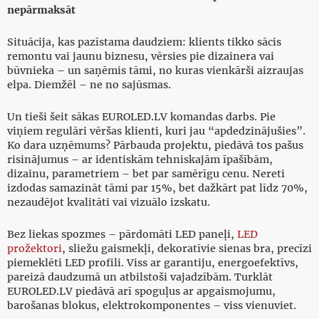
nepārmaksāt
Situācija, kas pazīstama daudziem: klients tikko sācis
remontu vai jaunu biznesu, vērsies pie dizainera vai
būvnieka – un saņēmis tāmi, no kuras vienkārši aizraujas
elpa. Diemžēl – ne no sajūsmas.
Un tieši šeit sākas EUROLED.LV komandas darbs. Pie
viņiem regulāri vēršas klienti, kuri jau “apdedzinājušies”.
Ko dara uzņēmums? Pārbauda projektu, piedāvā tos pašus
risinājumus – ar identiskām tehniskajām īpašībām,
dizainu, parametriem – bet par samērīgu cenu. Nereti
izdodas samazināt tāmi par 15%, bet dažkārt pat līdz 70%,
nezaudējot kvalitāti vai vizuālo izskatu.
Bez liekas spozmes – pārdomāti LED paneļi,
LED
prožektori
, sliežu gaismekļi, dekoratīvie sienas bra, precīzi
piemeklēti LED profili. Viss ar garantiju, energoefektīvs,
pareizā daudzumā un atbilstoši vajadzībām. Turklāt
EUROLED.LV piedāvā arī spoguļus ar apgaismojumu,
barošanas blokus, elektrokomponentes – viss vienuviet.