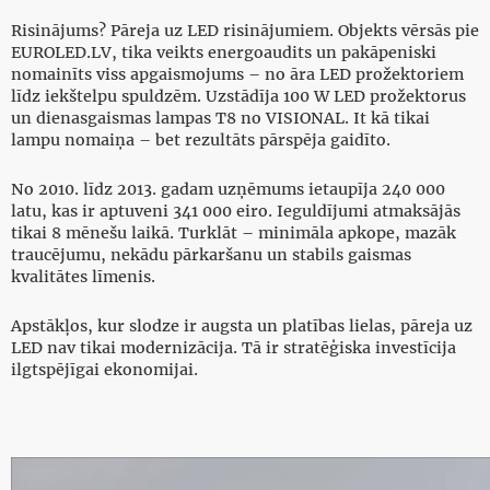
Risinājums? Pāreja uz LED risinājumiem. Objekts vērsās pie
EUROLED.LV, tika veikts energoaudits un pakāpeniski
nomainīts viss apgaismojums – no āra LED prožektoriem
līdz iekštelpu spuldzēm. Uzstādīja 100 W LED prožektorus
un dienasgaismas lampas T8 no VISIONAL. It kā tikai
lampu nomaiņa – bet rezultāts pārspēja gaidīto.
No 2010. līdz 2013. gadam uzņēmums ietaupīja 240 000
latu, kas ir aptuveni 341 000 eiro. Ieguldījumi atmaksājās
tikai 8 mēnešu laikā. Turklāt – minimāla apkope, mazāk
traucējumu, nekādu pārkaršanu un stabils gaismas
kvalitātes līmenis.
Apstākļos, kur slodze ir augsta un platības lielas, pāreja uz
LED nav tikai modernizācija. Tā ir stratēģiska investīcija
ilgtspējīgai ekonomijai.