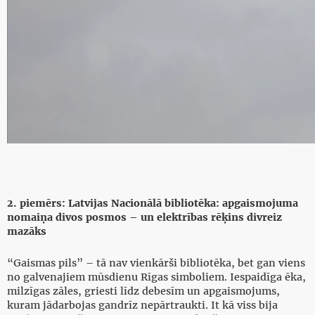
2. piemērs: Latvijas Nacionālā bibliotēka: apgaismojuma
nomaiņa divos posmos – un elektrības rēķins divreiz
mazāks
“Gaismas pils” – tā nav vienkārši bibliotēka, bet gan viens
no galvenajiem mūsdienu Rīgas simboliem. Iespaidīga ēka,
milzīgas zāles, griesti līdz debesīm un apgaismojums,
kuram jādarbojas gandrīz nepārtraukti. It kā viss bija