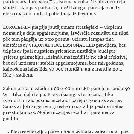
pārdomāts, taču vecā T5 sistēma vienkārši vairs neturēja
slodzi – lampas pārkarsa, bieži izdega, patērēja daudz
elektrības un būtiski palielināja izdevumus.
EUROLED.LV piegāja jautājumam stratēģiski – vispirms
nomainīja daļu apgaismojuma, izvērtēja rezultātu un tikai
pēc tam pārgāja uz otro posmu. Griestu lampas tika
aizstātas ar VISIONAL PROFESSIONAL LED paneļiem, bet
telpās ar īpaši augstiem griestiem uzstādīja jaudīgus
griestu gaismekļus. Risinājums izrādījās ne tikai efektīvs,
bet arī uzticams: stabils apgaismojums, bez mirgošanas,
kalpošanas laiks līdz 50 000 stundām un garantija no 2
līdz 5 gadiem.
Sākumā tika uzstādīti 600×600 mm LED paneļi ar jaudu 40
W – tikai daļā telpu. Pēc veiksmīgas testēšanas tika
īstenots otrais posms, aizstājot pārējos gaismas avotus.
Zonās ar ļoti augstiem griestiem uzstādīja pastiprinātas
griestu lampas. Modernizācijas rezultāti pārsniedza
gaidīto:
• Elektroenerģijas patēriņš samazinājās vairāk nekā par