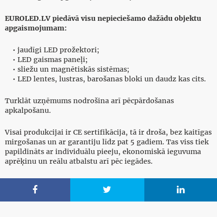
EUROLED.LV piedāvā visu nepieciešamo dažādu objektu
apgaismojumam:
• jaudīgi LED prožektori;
• LED gaismas paneļi;
• sliežu un magnētiskās sistēmas;
• LED lentes, lustras, barošanas bloki un daudz kas cits.
Turklāt uzņēmums nodrošina arī pēcpārdošanas
apkalpošanu.
Visai produkcijai ir CE sertifikācija, tā ir droša, bez kaitīgas
mirgošanas un ar garantiju līdz pat 5 gadiem. Tas viss tiek
papildināts ar individuālu pieeju, ekonomiskā ieguvuma
aprēķinu un reālu atbalstu arī pēc iegādes.


