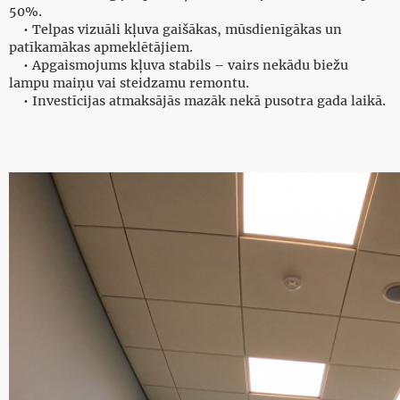
50%.
• Telpas vizuāli kļuva gaišākas, mūsdienīgākas un
patīkamākas apmeklētājiem.
• Apgaismojums kļuva stabils – vairs nekādu biežu
lampu maiņu vai steidzamu remontu.
• Investīcijas atmaksājās mazāk nekā pusotra gada laikā.