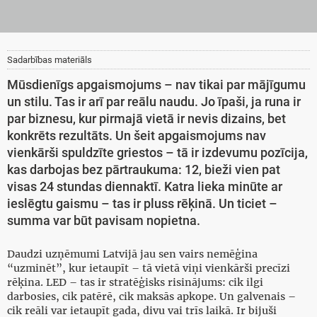
Sadarbības materiāls
Mūsdienīgs apgaismojums – nav tikai par mājīgumu
un stilu. Tas ir arī par reālu naudu. Jo īpaši, ja runa ir
par biznesu, kur pirmajā vietā ir nevis dizains, bet
konkrēts rezultāts. Un šeit apgaismojums nav
vienkārši spuldzīte griestos – tā ir izdevumu pozīcija,
kas darbojas bez pārtraukuma: 12, bieži vien pat
visas 24 stundas diennaktī. Katra lieka minūte ar
ieslēgtu gaismu – tas ir pluss rēķinā. Un ticiet –
summa var būt pavisam nopietna.
Daudzi uzņēmumi Latvijā jau sen vairs nemēģina
“uzminēt”, kur ietaupīt – tā vietā viņi vienkārši precīzi
rēķina. LED – tas ir stratēģisks risinājums: cik ilgi
darbosies, cik patērē, cik maksās apkope. Un galvenais –
cik reāli var ietaupīt gada, divu vai trīs laikā. Ir bijuši