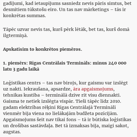
gadījumi, kad ietaupījums sasniedz nevis pāris simtus, bet
desmitiem tūkstošu eiro. Un tas nav mārketings – tās ir
konkrētas summas.
Tāpēc uzvar nevis tas, kurš pērk lētāk, bet tas, kurš domā
ilgtermiņā.
Apskatīsim to konkrētos piemēros.
1. piemērs: Rīgas Centrālais Termināls: mīnus 240 000
latu 3 gadu laikā
Loģistikas centrs – tas nav birojs, kur gaismu var izslēgt
uz nakti. Iekraušana, apsardze,
āra apgaismojums
,
tehnikas kustība – terminālā dzīve rit visu diennakti.
Gaisma te netiek izslēgta vispār. Tieši tāpēc līdz 2010.
gadam elektrības rēķini Rīgas Centrālajā Terminālī
vienmēr bija viena no lielākajām budžeta pozīcijām.
Apgaismojums šeit nav tikai fons – tā ir būtiska loģistikas
un drošības sastāvdaļa. Bet tā izmaksas bija, maigi sakot,
augstas.