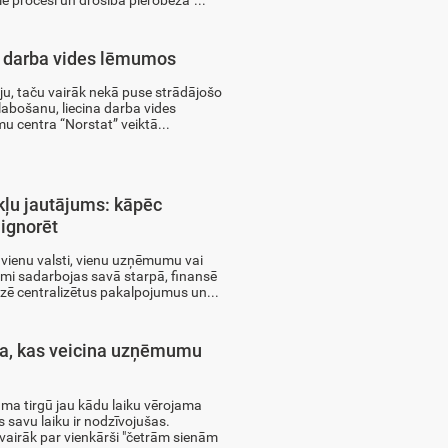
ie procesi un drošība pierobežā"...
ti darba vides lēmumos
ju, taču vairāk nekā puse strādājošo
labošanu, liecina darba vides
 centra “Norstat” veiktā...
kļu jautājums: kāpēc
 ignorēt
vienu valsti, vienu uzņēmumu vai
mi sadarbojas savā starpā, finansē
izē centralizētus pakalpojumus un...
ra, kas veicina uzņēmumu
ma tirgū jau kādu laiku vērojama
s savu laiku ir nodzīvojušas.
airāk par vienkārši "četrām sienām