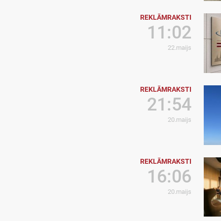
REKLĀMRAKSTI
11:02
22.maijs
REKLĀMRAKSTI
21:54
20.maijs
REKLĀMRAKSTI
16:06
20.maijs