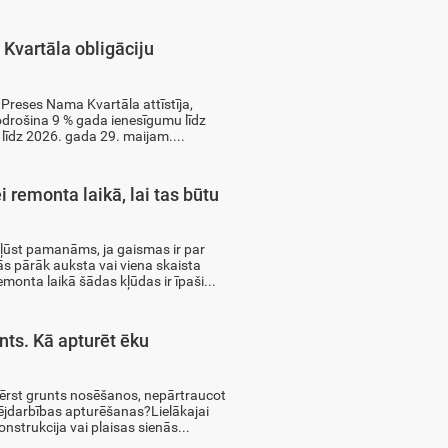
vartāla obligāciju
 Preses Nama Kvartāla attīstīja,
nodrošina 9 % gada ienesīgumu līdz
 līdz 2026. gada 29. maijam....
 remonta laikā, lai tas būtu
 kļūst pamanāms, ja gaismas ir par
ās pārāk auksta vai viena skaista
onta laikā šādas kļūdas ir īpaši...
ts. Kā apturēt ēku
ērst grunts nosēšanos, nepārtraucot
darbības apturēšanas?Lielākajai
nstrukcija vai plaisas sienās...