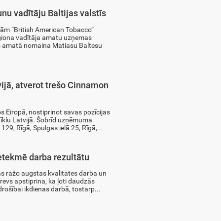
nu vadītāju Baltijas valstīs
jām “British American Tobacco”
reģiona vadītāja amatu uzņemas
iņš amatā nomaina Matiasu Baltesu
vijā, atverot trešo Cinnamon
 Eiropā, nostiprinot savas pozīcijas
tīklu Latvijā. Šobrīd uzņēmuma
129, Rīgā, Spulgas ielā 25, Rīgā,...
tekmē darba rezultātu
as ražo augstas kvalitātes darba un
evs apstiprina, ka ļoti daudzās
rošībai ikdienas darbā, tostarp...