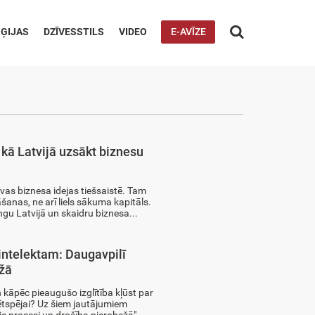

ĢIJAS
DZĪVESSTILS
VIDEO
E-AVĪZE
 kā Latvijā uzsākt biznesu
vas biznesa idejas tiešsaistē. Tam
nas, ne arī liels sākuma kapitāls.
ngu Latvijā un skaidru biznesa...
intelektam: Daugavpilī
ežā
 kāpēc pieaugušo izglītība kļūst par
tspējai? Uz šiem jautājumiem