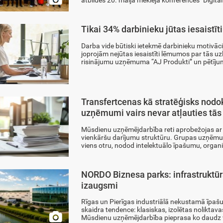
atbildes 20. maijā meklēja konferences "Digitāl
Tikai 34% darbinieku jūtas iesaistī
Darba vide būtiski ietekmē darbinieku motivāci
joprojām nejūtas iesaistīti lēmumos par tās uz
risinājumu uzņēmuma “AJ Produkti” un pētījumu
Transfertcenas kā stratēģisks nodo
uzņēmumi vairs nevar atļauties tās
Mūsdienu uzņēmējdarbība reti aprobežojas ar 
vienkāršu darījumu struktūru. Grupas uzņēmu
viens otru, nodod intelektuālo īpašumu, organ
NORDO Biznesa parks: infrastruktū
izaugsmi
Rīgas un Pierīgas industriālā nekustamā īpašu
skaidra tendence: klasiskas, izolētas noliktava

Mūsdienu uzņēmējdarbība pieprasa ko daudz v