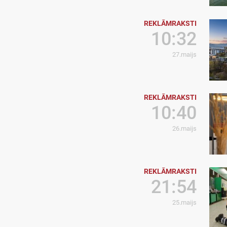
REKLĀMRAKSTI
10:32
27.maijs
REKLĀMRAKSTI
10:40
26.maijs
REKLĀMRAKSTI
21:54
25.maijs