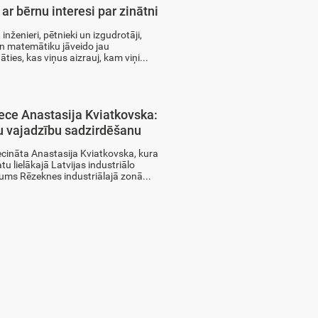
ar bērnu interesi par zinātni
inženieri, pētnieki un izgudrotāji,
 un matemātiku jāveido jau
ies, kas viņus aizrauj, kam viņi...
iece Anastasija Kviatkovska:
tu vajadzību sadzirdēšanu
iecināta Anastasija Kviatkovska, kura
u lielākajā Latvijas industriālo
ms Rēzeknes industriālajā zonā...