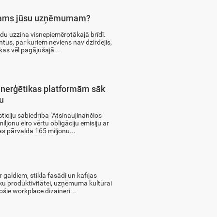
iešams jūsu uzņēmumam?
odu uzzina visnepiemērotākajā brīdī.
tus, par kuriem neviens nav dzirdējis,
kas vēl pagājušajā...
enerģētikas platformām sāk
u
īciju sabiedrība "Atsinaujinančios
miljonu eiro vērtu obligāciju emisiju ar
s pārvalda 165 miljonu...
r galdiem, stikla fasādi un kafijas
ku produktivitātei, uzņēmuma kultūrai
ošie workplace dizaineri...