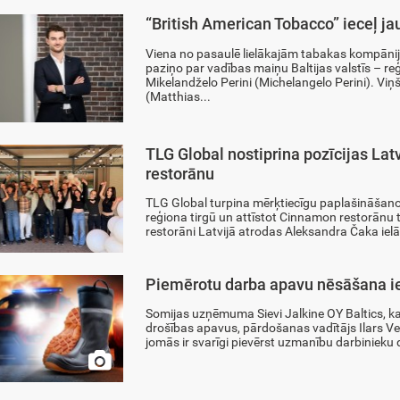
“British American Tobacco” ieceļ jau
Viena no pasaulē lielākajām tabakas kompāni
paziņo par vadības maiņu Baltijas valstīs – 
Mikelandželo Perini (Michelangelo Perini). V
(Matthias...
TLG Global nostiprina pozīcijas Lat
restorānu
TLG Global turpina mērķtiecīgu paplašināšanos
reģiona tirgū un attīstot Cinnamon restorānu 
restorāni Latvijā atrodas Aleksandra Čaka ielā 
Piemērotu darba apavu nēsāšana ie
Somijas uzņēmuma Sievi Jalkine OY Baltics, k
drošības apavus, pārdošanas vadītājs Ilars Ver
jomās ir svarīgi pievērst uzmanību darbinieku d
