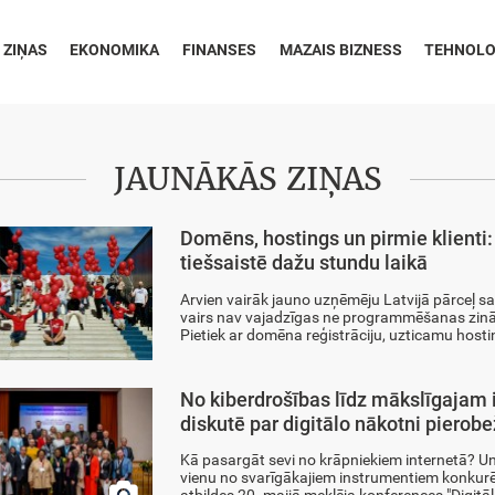
 ZIŅAS
EKONOMIKA
FINANSES
MAZAIS BIZNESS
TEHNOLO
JAUNĀKĀS ZIŅAS
Domēns, hostings un pirmie klienti:
tiešsaistē dažu stundu laikā
Arvien vairāk jauno uzņēmēju Latvijā pārceļ sa
vairs nav vajadzīgas ne programmēšanas zināša
Pietiek ar domēna reģistrāciju, uzticamu hosti
No kiberdrošības līdz mākslīgajam 
diskutē par digitālo nākotni pierob
Kā pasargāt sevi no krāpniekiem internetā? Un
vienu no svarīgākajiem instrumentiem konkurē
