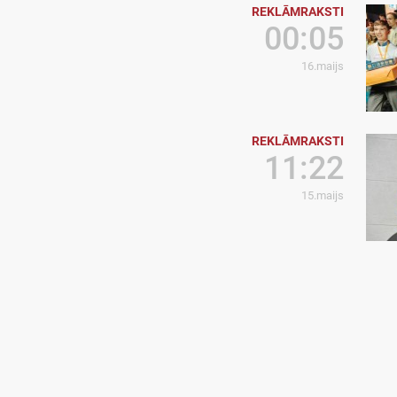
REKLĀMRAKSTI
00:05
16.maijs
REKLĀMRAKSTI
11:22
15.maijs