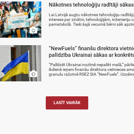
Nākotnes tehnoloģiju radītāji sākas 
Lai Latvijā augtu nākotnes tehnoloģiju radītāji, 
interese par zinātni, tehnoloģijām, inženieriju
pamatskolā. Tieši šajā vecumā bērni sāk apzināt

“NewFuels” finanšu direktora vietn
palīdzība Ukrainai sākas ar konkrē
“Palīdzēt Ukrainai nozīmē nepalikt malā,” pārl
ikdienā ieņem finanšu direktora vietnieces amat

granulu ražotnē RSEZ SIA “NewFuels”. Uzņēmu
LASĪT VAIRĀK