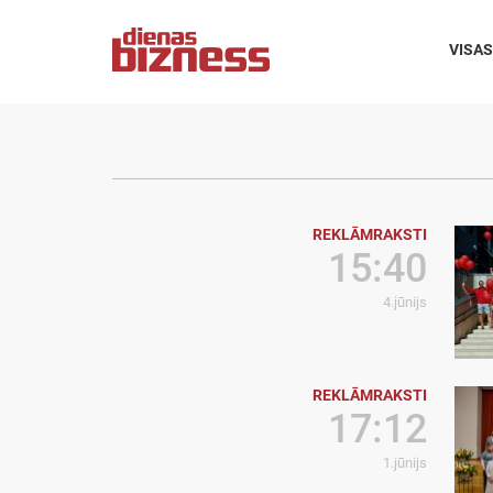
VISAS
REKLĀMRAKSTI
15:40
4.jūnijs
REKLĀMRAKSTI
17:12
1.jūnijs