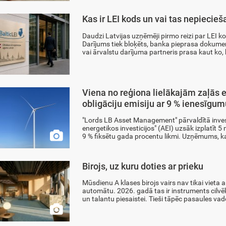
Kas ir LEI kods un vai tas nepiec
Daudzi Latvijas uzņēmēji pirmo reizi par LEI k
Darījums tiek bloķēts, banka pieprasa dokumen
vai ārvalstu darījuma partneris prasa kaut ko, 
Viena no reģiona lielākajām zaļās 
obligāciju emisiju ar 9 % ienesīgum
"Lords LB Asset Management" pārvaldītā invest
energetikos investicijos" (AEI) uzsāk izplatīt 5 

9 % fiksētu gada procentu likmi. Uzņēmums, ka
Birojs, uz kuru doties ar prieku
Mūsdienu A klases birojs vairs nav tikai vieta a
automātu. 2026. gadā tas ir instruments cilvē
un talantu piesaistei. Tieši tāpēc pasaules vad
