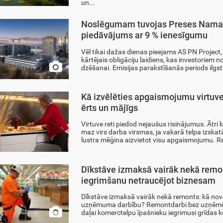
un...
Noslēgumam tuvojas Preses Nama K
piedāvājums ar 9 % ienesīgumu
Vēl tikai dažas dienas pieejams AS PN Project,
kārtējais obligāciju laidiens, kas investoriem 

dzēšanai. Emisijas parakstīšanās periods ilgst
Kā izvēlēties apgaismojumu virtuvei
ērts un mājīgs
Virtuve reti piedod nejaušus risinājumus. Ātri
maz virs darba virsmas, ja vakarā telpa izskat
lustra mēģina aizvietot visu apgaismojumu. Rem
Dīkstāve izmaksā vairāk nekā remon
iegrimšanu netraucējot biznesam
Dīkstāve izmaksā vairāk nekā remonts: kā nov
uzņēmuma darbību? Remontdarbi bez uzņēmēj

daļai komerctelpu īpašnieku iegrimusi grīdas ko