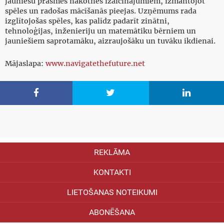
jauniešu prasmes nākotnes izaicinājumiem, izmantojot
spēles un radošas mācīšanās pieejas. Uzņēmums rada
izglītojošas spēles, kas palīdz padarīt zinātni,
tehnoloģijas, inženieriju un matemātiku bērniem un
jauniešiem saprotamāku, aizraujošāku un tuvāku ikdienai.
Mājaslapa:
www.navigatethefuture.net



REKLĀMA
KONTAKTI
LIETOŠANAS NOTEIKUMI
ABONĒŠANA