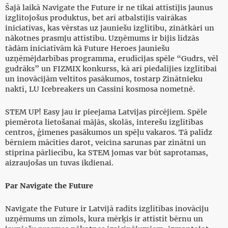
Šajā laikā Navigate the Future ir ne tikai attīstījis jaunus
izglītojošus produktus, bet arī atbalstījis vairākas
iniciatīvas, kas vērstas uz jauniešu izglītību, zinātkāri un
nākotnes prasmju attīstību. Uzņēmums ir bijis līdzās
tādām iniciatīvām kā Future Heroes jauniešu
uzņēmējdarbības programma, erudīcijas spēle “Gudrs, vēl
gudrāks” un FIZMIX konkurss, kā arī piedalījies izglītībai
un inovācijām veltītos pasākumos, tostarp Zinātnieku
naktī, LU Icebreakers un Cassini kosmosa nometnē.
STEM UP! Easy jau ir pieejama Latvijas pircējiem. Spēle
piemērota lietošanai mājās, skolās, interešu izglītības
centros, ģimenes pasākumos un spēļu vakaros. Tā palīdz
bērniem mācīties darot, veicina sarunas par zinātni un
stiprina pārliecību, ka STEM jomas var būt saprotamas,
aizraujošas un tuvas ikdienai.
Par Navigate the Future
Navigate the Future ir Latvijā radīts izglītības inovāciju
uzņēmums un zīmols, kura mērķis ir attīstīt bērnu un