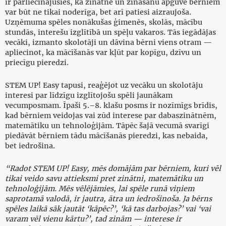
ir pārliecinājusies, ka zinātne un zināšanu apguve bērniem
var būt ne tikai noderīga, bet arī patiesi aizraujoša.
Uzņēmuma spēles nonākušas ģimenēs, skolās, mācību
stundās, interešu izglītībā un spēļu vakaros. Tās iegādājas
vecāki, izmanto skolotāji un dāvina bērni viens otram —
apliecinot, ka mācīšanās var kļūt par kopīgu, dzīvu un
priecīgu pieredzi.
STEM UP! Easy tapusi, reaģējot uz vecāku un skolotāju
interesi par līdzīgu izglītojošu spēli jaunākam
vecumposmam. Īpaši 5.–8. klašu posms ir nozīmīgs brīdis,
kad bērniem veidojas vai zūd interese par dabaszinātnēm,
matemātiku un tehnoloģijām. Tāpēc šajā vecumā svarīgi
piedāvāt bērniem tādu mācīšanās pieredzi, kas nebaida,
bet iedrošina.
“Radot STEM UP! Easy, mēs domājām par bērniem, kuri vēl
tikai veido savu attieksmi pret zinātni, matemātiku un
tehnoloģijām. Mēs vēlējāmies, lai spēle runā viņiem
saprotamā valodā, ir jautra, ātra un iedrošinoša. Ja bērns
spēles laikā sāk jautāt ‘kāpēc?’, ‘kā tas darbojas?’ vai ‘vai
varam vēl vienu kārtu?’, tad zinām — interese ir