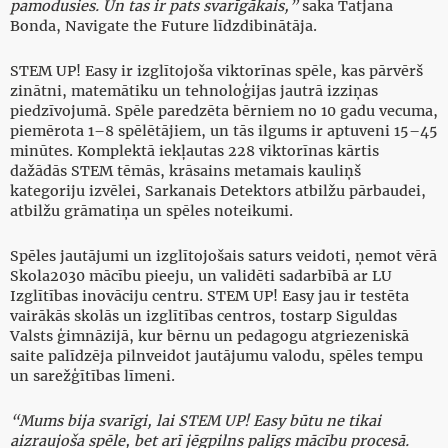
pamodusies. Un tas ir pats svarīgākais,”
saka Tatjana
Bonda, Navigate the Future līdzdibinātāja.
STEM UP! Easy ir izglītojoša viktorīnas spēle, kas pārvērš
zinātni, matemātiku un tehnoloģijas jautrā izziņas
piedzīvojumā. Spēle paredzēta bērniem no 10 gadu vecuma,
piemērota 1–8 spēlētājiem, un tās ilgums ir aptuveni 15–45
minūtes. Komplektā iekļautas 228 viktorīnas kārtis
dažādās STEM tēmās, krāsains metamais kauliņš
kategoriju izvēlei, Sarkanais Detektors atbilžu pārbaudei,
atbilžu grāmatiņa un spēles noteikumi.
Spēles jautājumi un izglītojošais saturs veidoti, ņemot vērā
Skola2030 mācību pieeju, un validēti sadarbībā ar LU
Izglītības inovāciju centru. STEM UP! Easy jau ir testēta
vairākās skolās un izglītības centros, tostarp Siguldas
Valsts ģimnāzijā, kur bērnu un pedagogu atgriezeniskā
saite palīdzēja pilnveidot jautājumu valodu, spēles tempu
un sarežģītības līmeni.
“Mums bija svarīgi, lai STEM UP! Easy būtu ne tikai
aizraujoša spēle, bet arī jēgpilns palīgs mācību procesā.