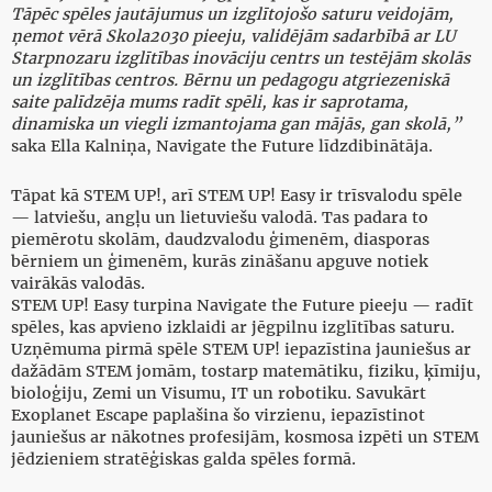
Tāpēc spēles jautājumus un izglītojošo saturu veidojām,
ņemot vērā Skola2030 pieeju, validējām sadarbībā ar LU
Starpnozaru izglītības inovāciju centrs un testējām skolās
un izglītības centros. Bērnu un pedagogu atgriezeniskā
saite palīdzēja mums radīt spēli, kas ir saprotama,
dinamiska un viegli izmantojama gan mājās, gan skolā,”
saka Ella Kalniņa, Navigate the Future līdzdibinātāja.
Tāpat kā STEM UP!, arī STEM UP! Easy ir trīsvalodu spēle
— latviešu, angļu un lietuviešu valodā. Tas padara to
piemērotu skolām, daudzvalodu ģimenēm, diasporas
bērniem un ģimenēm, kurās zināšanu apguve notiek
vairākās valodās.
STEM UP! Easy turpina Navigate the Future pieeju — radīt
spēles, kas apvieno izklaidi ar jēgpilnu izglītības saturu.
Uzņēmuma pirmā spēle STEM UP! iepazīstina jauniešus ar
dažādām STEM jomām, tostarp matemātiku, fiziku, ķīmiju,
bioloģiju, Zemi un Visumu, IT un robotiku. Savukārt
Exoplanet Escape paplašina šo virzienu, iepazīstinot
jauniešus ar nākotnes profesijām, kosmosa izpēti un STEM
jēdzieniem stratēģiskas galda spēles formā.