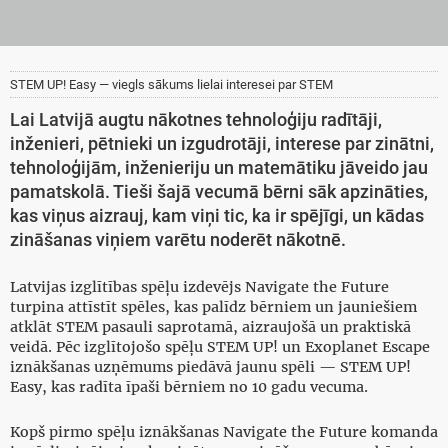
STEM UP! Easy — viegls sākums lielai interesei par STEM
Lai Latvijā augtu nākotnes tehnoloģiju radītāji,
inženieri, pētnieki un izgudrotāji, interese par zinātni,
tehnoloģijām, inženieriju un matemātiku jāveido jau
pamatskolā. Tieši šajā vecumā bērni sāk apzināties,
kas viņus aizrauj, kam viņi tic, ka ir spējīgi, un kādas
zināšanas viņiem varētu noderēt nākotnē.
Latvijas izglītības spēļu izdevējs Navigate the Future
turpina attīstīt spēles, kas palīdz bērniem un jauniešiem
atklāt STEM pasauli saprotamā, aizraujošā un praktiskā
veidā. Pēc izglītojošo spēļu STEM UP! un Exoplanet Escape
iznākšanas uzņēmums piedāvā jaunu spēli — STEM UP!
Easy, kas radīta īpaši bērniem no 10 gadu vecuma.
Kopš pirmo spēļu iznākšanas Navigate the Future komanda