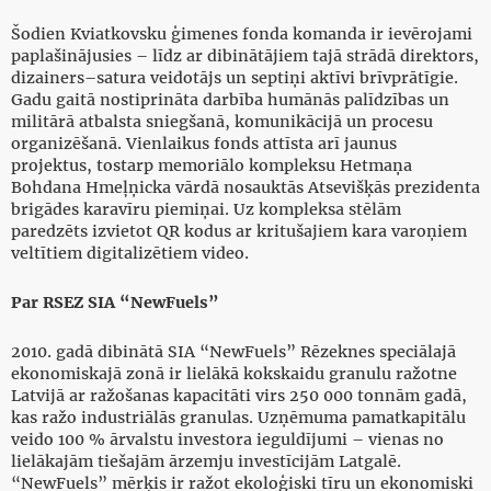
Šodien Kviatkovsku ģimenes fonda komanda ir ievērojami
paplašinājusies – līdz ar dibinātājiem tajā strādā direktors,
dizainers–satura veidotājs un septiņi aktīvi brīvprātīgie.
Gadu gaitā nostiprināta darbība humānās palīdzības un
militārā atbalsta sniegšanā, komunikācijā un procesu
organizēšanā. Vienlaikus fonds attīsta arī jaunus
projektus, tostarp memoriālo kompleksu Hetmaņa
Bohdana Hmeļņicka vārdā nosauktās Atsevišķās prezidenta
brigādes karavīru piemiņai. Uz kompleksa stēlām
paredzēts izvietot QR kodus ar kritušajiem kara varoņiem
veltītiem digitalizētiem video.
Par RSEZ SIA “NewFuels”
2010. gadā dibinātā SIA “NewFuels” Rēzeknes speciālajā
ekonomiskajā zonā ir lielākā kokskaidu granulu ražotne
Latvijā ar ražošanas kapacitāti virs 250 000 tonnām gadā,
kas ražo industriālās granulas. Uzņēmuma pamatkapitālu
veido 100 % ārvalstu investora ieguldījumi – vienas no
lielākajām tiešajām ārzemju investīcijām Latgalē.
“NewFuels” mērķis ir ražot ekoloģiski tīru un ekonomiski