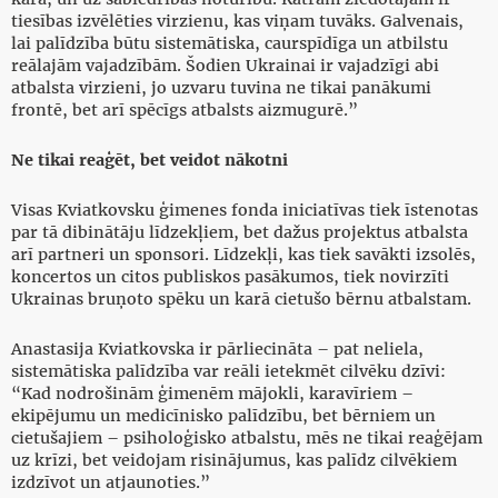
tiesības izvēlēties virzienu, kas viņam tuvāks. Galvenais,
lai palīdzība būtu sistemātiska, caurspīdīga un atbilstu
reālajām vajadzībām. Šodien Ukrainai ir vajadzīgi abi
atbalsta virzieni, jo uzvaru tuvina ne tikai panākumi
frontē, bet arī spēcīgs atbalsts aizmugurē.”
Ne tikai reaģēt, bet veidot nākotni
Visas Kviatkovsku ģimenes fonda iniciatīvas tiek īstenotas
par tā dibinātāju līdzekļiem, bet dažus projektus atbalsta
arī partneri un sponsori. Līdzekļi, kas tiek savākti izsolēs,
koncertos un citos publiskos pasākumos, tiek novirzīti
Ukrainas bruņoto spēku un karā cietušo bērnu atbalstam.
Anastasija Kviatkovska ir pārliecināta – pat neliela,
sistemātiska palīdzība var reāli ietekmēt cilvēku dzīvi:
“Kad nodrošinām ģimenēm mājokli, karavīriem –
ekipējumu un medicīnisko palīdzību, bet bērniem un
cietušajiem – psiholoģisko atbalstu, mēs ne tikai reaģējam
uz krīzi, bet veidojam risinājumus, kas palīdz cilvēkiem
izdzīvot un atjaunoties.”