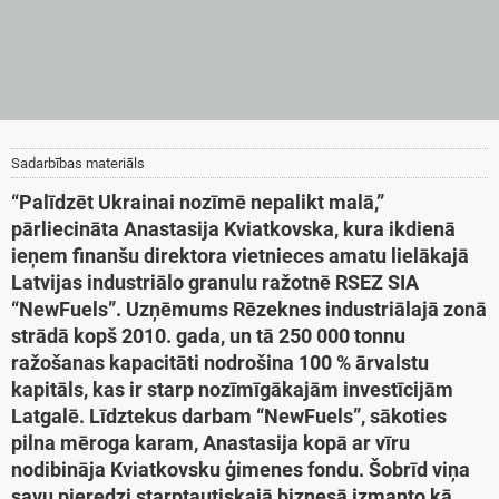
Sadarbības materiāls
“Palīdzēt Ukrainai nozīmē nepalikt malā,”
pārliecināta Anastasija Kviatkovska, kura ikdienā
ieņem finanšu direktora vietnieces amatu lielākajā
Latvijas industriālo granulu ražotnē RSEZ SIA
“NewFuels”. Uzņēmums Rēzeknes industriālajā zonā
strādā kopš 2010. gada, un tā 250 000 tonnu
ražošanas kapacitāti nodrošina 100 % ārvalstu
kapitāls, kas ir starp nozīmīgākajām investīcijām
Latgalē. Līdztekus darbam “NewFuels”, sākoties
pilna mēroga karam, Anastasija kopā ar vīru
nodibināja Kviatkovsku ģimenes fondu. Šobrīd viņa
savu pieredzi starptautiskajā biznesā izmanto kā