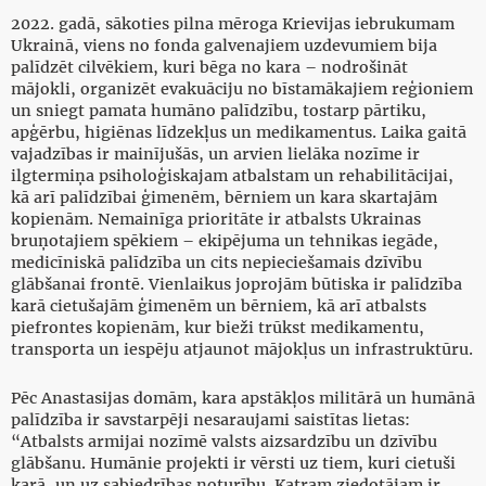
2022. gadā, sākoties pilna mēroga Krievijas iebrukumam
Ukrainā, viens no fonda galvenajiem uzdevumiem bija
palīdzēt cilvēkiem, kuri bēga no kara – nodrošināt
mājokli, organizēt evakuāciju no bīstamākajiem reģioniem
un sniegt pamata humāno palīdzību, tostarp pārtiku,
apģērbu, higiēnas līdzekļus un medikamentus. Laika gaitā
vajadzības ir mainījušās, un arvien lielāka nozīme ir
ilgtermiņa psiholoģiskajam atbalstam un rehabilitācijai,
kā arī palīdzībai ģimenēm, bērniem un kara skartajām
kopienām. Nemainīga prioritāte ir atbalsts Ukrainas
bruņotajiem spēkiem – ekipējuma un tehnikas iegāde,
medicīniskā palīdzība un cits nepieciešamais dzīvību
glābšanai frontē. Vienlaikus joprojām būtiska ir palīdzība
karā cietušajām ģimenēm un bērniem, kā arī atbalsts
piefrontes kopienām, kur bieži trūkst medikamentu,
transporta un iespēju atjaunot mājokļus un infrastruktūru.
Pēc Anastasijas domām, kara apstākļos militārā un humānā
palīdzība ir savstarpēji nesaraujami saistītas lietas:
“Atbalsts armijai nozīmē valsts aizsardzību un dzīvību
glābšanu. Humānie projekti ir vērsti uz tiem, kuri cietuši
karā, un uz sabiedrības noturību. Katram ziedotājam ir