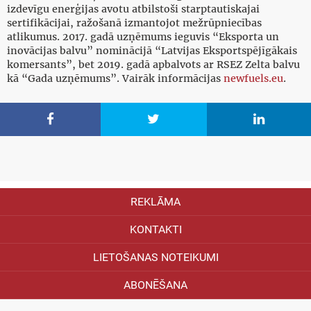
izdevīgu enerģijas avotu atbilstoši starptautiskajai
sertifikācijai, ražošanā izmantojot mežrūpniecības
atlikumus. 2017. gadā uzņēmums ieguvis “Eksporta un
inovācijas balvu” nominācijā “Latvijas Eksportspējīgākais
komersants”, bet 2019. gadā apbalvots ar RSEZ Zelta balvu
kā “Gada uzņēmums”. Vairāk informācijas
newfuels.eu
.



REKLĀMA
KONTAKTI
LIETOŠANAS NOTEIKUMI
ABONĒŠANA