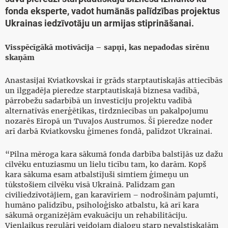
fonda eksperte, vadot humānās palīdzības projektus
Ukrainas iedzīvotāju un armijas stiprināšanai.
Visspēcīgākā motivācija – sapņi, kas nepadodas sirēnu
skaņām
Anastasijai Kviatkovskai ir grāds starptautiskajās attiecībās
un ilggadēja pieredze starptautiskajā biznesa vadībā,
pārrobežu sadarbībā un investīciju projektu vadībā
alternatīvās enerģētikas, tirdzniecības un pakalpojumu
nozarēs Eiropā un Tuvajos Austrumos. Šī pieredze noder
arī darbā Kviatkovsku ģimenes fondā, palīdzot Ukrainai.
“Pilna mēroga kara sākumā fonda darbība balstījās uz dažu
cilvēku entuziasmu un lielu ticību tam, ko darām. Kopš
kara sākuma esam atbalstījuši simtiem ģimeņu un
tūkstošiem cilvēku visā Ukrainā. Palīdzam gan
civiliedzīvotājiem, gan karavīriem – nodrošinām pajumti,
humāno palīdzību, psiholoģisko atbalstu, kā arī kara
sākumā organizējām evakuāciju un rehabilitāciju.
Vienlaikus regulāri veidojam dialogu starp nevalstiskajām