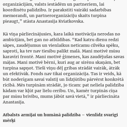
organizācijām, valsts iestādēm un partneriem, lai
koordinētu palīdzību. Ir parakstīti vairāki sadarbības
memorandi, un partnerorganizāciju skaits turpina
pieaugt,” stāsta Anastasija Kviatkovska.
Kā viņa pārliecinājusies, kara laikā motivācija nerodas no
ambīcijām, bet gan no atbildības. “Kad katru dienu redzi
sāpes, zaudējumus un vienlaikus neticamu cilvēka spēku,
saproti, ka tev nav tiesību palikt malā. Mani motivē mūsu
karavīri frontē. Mani motivē ģimenes, kas zaudējušas savas
mājas. Mani motivē bērni, kuri aug ar sirēnu skaņām, bet
turpina sapņot. Tieši viņu dēļ gribas strādāt vairāk, ātrāk
un efektīvāk. Fonds nav tikai organizācija. Tas ir veids, kā
būt noderīgam savai valstij un līdzjūtību pārvērst konkrētā
rīcībā. Mēs turpinām strādāt, jo ticam: pat neliela palīdzība
kādam var kļūt par lielu cerību. Un, kamēr turpinās cīņa
par mūsu brīvību, mums jābūt savā vietā,” ir pārliecināta
Anastasija.
Atbalsts armijai un humānā palīdzība – vienlīdz svarīgi
mērķi