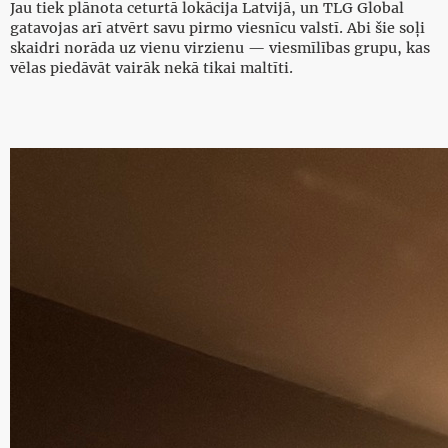
Jau tiek plānota ceturtā lokācija Latvijā, un TLG Global
gatavojas arī atvērt savu pirmo viesnīcu valstī. Abi šie soļi
skaidri norāda uz vienu virzienu — viesmīlības grupu, kas
vēlas piedāvāt vairāk nekā tikai maltīti.