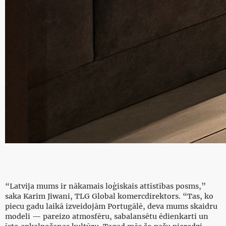
“Latvija mums ir nākamais loģiskais attīstības posms,”
saka Karim Jiwani, TLG Global komercdirektors. “Tas, ko
piecu gadu laikā izveidojām Portugālē, deva mums skaidru
modeli — pareizo atmosfēru, sabalansētu ēdienkarti un