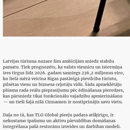
Latvijas tūrisma nozare šīm ambīcijām sniedz stabilu
pamatu. Tiek prognozēts, ka valsts viesnīcu un īstermiņa
īres tirgus līdz 2026. gadam sasniegs 236,2 miljonus eiro,
ko lielā mērā veicina Rīgas pastāvīgā pievilcība tūristu,
pilsētas viesu un biznesa ceļotāju vidū. Šāda apmeklētāju
plūsma rada reālu pieprasījumu pēc ēdināšanas pieredzes,
kas pārsniedz tikai funkcionālu vajadzību apmierināšanu
— un tieši šajā nišā Cinnamon ir nostiprinājis savu vietu.
Daļa no tā, kas TLG Global pieeju padara atšķirīgu, ir
nekustamo īpašumu un aktīvu pārvaldības domāšanas
integrēšana pašā restorānu izveides un darbības modelī.