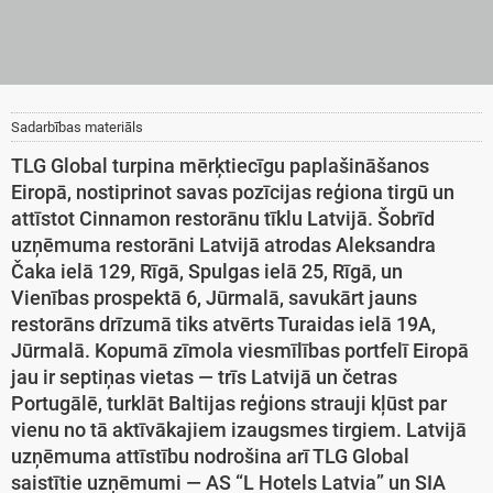
Sadarbības materiāls
TLG Global turpina mērķtiecīgu paplašināšanos
Eiropā, nostiprinot savas pozīcijas reģiona tirgū un
attīstot Cinnamon restorānu tīklu Latvijā. Šobrīd
uzņēmuma restorāni Latvijā atrodas Aleksandra
Čaka ielā 129, Rīgā, Spulgas ielā 25, Rīgā, un
Vienības prospektā 6, Jūrmalā, savukārt jauns
restorāns drīzumā tiks atvērts Turaidas ielā 19A,
Jūrmalā. Kopumā zīmola viesmīlības portfelī Eiropā
jau ir septiņas vietas — trīs Latvijā un četras
Portugālē, turklāt Baltijas reģions strauji kļūst par
vienu no tā aktīvākajiem izaugsmes tirgiem. Latvijā
uzņēmuma attīstību nodrošina arī TLG Global
saistītie uzņēmumi — AS “L Hotels Latvia” un SIA