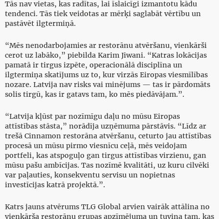
Tās nav vietas, kas radītas, lai īslaicīgi izmantotu kādu
tendenci. Tās tiek veidotas ar mērķi saglabāt vērtību un
pastāvēt ilgtermiņā.
“Mēs nenodarbojamies ar restorānu atvēršanu, vienkārši
cerot uz labāko,” piebilda Karim Jiwani. “Katras lokācijas
pamatā ir tirgus izpēte, operacionālā disciplīna un
ilgtermiņa skatījums uz to, kur virzās Eiropas viesmīlības
nozare. Latvija nav risks vai minējums — tas ir pārdomāts
solis tirgū, kas ir gatavs tam, ko mēs piedāvājam.”.
“Latvija kļūst par nozīmīgu daļu no mūsu Eiropas
attīstības stāsta,” norādīja uzņēmuma pārstāvis. “Līdz ar
trešā Cinnamon restorāna atvēršanu, ceturto jau attīstības
procesā un mūsu pirmo viesnīcu ceļā, mēs veidojam
portfeli, kas atspoguļo gan tirgus attīstības virzienu, gan
mūsu pašu ambīcijas. Tas nozīmē kvalitāti, uz kuru cilvēki
var paļauties, konsekventu servisu un nopietnas
investīcijas katrā projektā.”.
Katrs jauns atvērums TLG Global arvien vairāk attālina no
vienkārša restorānu grupas apzīmējuma un tuvina tam, kas