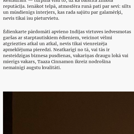
Restaurant — turpina visu to, uz kā balstīta zīmola
reputācija. Ienākot telpā, atmosfēra runā pati par sevi: silts
un mūsdienīgs interjers, kas rada sajūtu par galamērķi,
nevis tikai īsu pieturvietu.
Ēdienkarte pārdomāti apvieno Indijas virtuves iedvesmotas
garšas ar starptautiskiem ēdieniem, veicinot vēlmi
atgriezties atkal un atkal, nevis tikai vienreizēja
apmeklējuma pieredzi. Neatkarīgi no tā, vai tās ir
nesteidzīgas biznesa pusdienas, vakariņas draugu lokā vai
mierīgs vakars, Taaza Cinnamon ikreiz nodrošina
nemainīgi augstu kvalitāti.