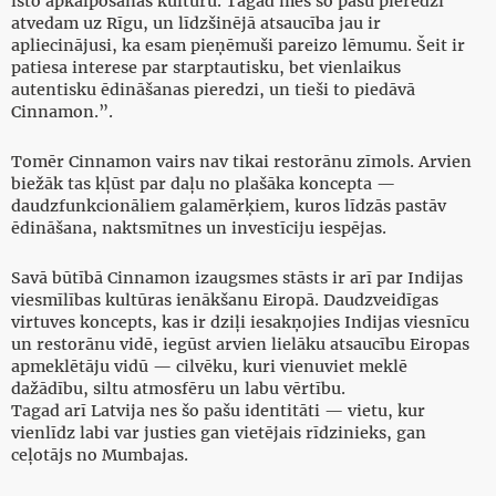
īsto apkalpošanas kultūru. Tagad mēs šo pašu pieredzi
atvedam uz Rīgu, un līdzšinējā atsaucība jau ir
apliecinājusi, ka esam pieņēmuši pareizo lēmumu. Šeit ir
patiesa interese par starptautisku, bet vienlaikus
autentisku ēdināšanas pieredzi, un tieši to piedāvā
Cinnamon.”.
Tomēr Cinnamon vairs nav tikai restorānu zīmols. Arvien
biežāk tas kļūst par daļu no plašāka koncepta —
daudzfunkcionāliem galamērķiem, kuros līdzās pastāv
ēdināšana, naktsmītnes un investīciju iespējas.
Savā būtībā Cinnamon izaugsmes stāsts ir arī par Indijas
viesmīlības kultūras ienākšanu Eiropā. Daudzveidīgas
virtuves koncepts, kas ir dziļi iesakņojies Indijas viesnīcu
un restorānu vidē, iegūst arvien lielāku atsaucību Eiropas
apmeklētāju vidū — cilvēku, kuri vienuviet meklē
dažādību, siltu atmosfēru un labu vērtību.
Tagad arī Latvija nes šo pašu identitāti — vietu, kur
vienlīdz labi var justies gan vietējais rīdzinieks, gan
ceļotājs no Mumbajas.