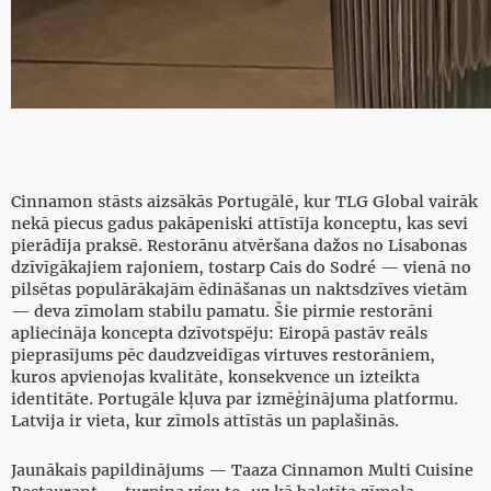
Cinnamon stāsts aizsākās Portugālē, kur TLG Global vairāk
nekā piecus gadus pakāpeniski attīstīja konceptu, kas sevi
pierādīja praksē. Restorānu atvēršana dažos no Lisabonas
dzīvīgākajiem rajoniem, tostarp Cais do Sodré — vienā no
pilsētas populārākajām ēdināšanas un naktsdzīves vietām
— deva zīmolam stabilu pamatu. Šie pirmie restorāni
apliecināja koncepta dzīvotspēju: Eiropā pastāv reāls
pieprasījums pēc daudzveidīgas virtuves restorāniem,
kuros apvienojas kvalitāte, konsekvence un izteikta
identitāte. Portugāle kļuva par izmēģinājuma platformu.
Latvija ir vieta, kur zīmols attīstās un paplašinās.
Jaunākais papildinājums — Taaza Cinnamon Multi Cuisine