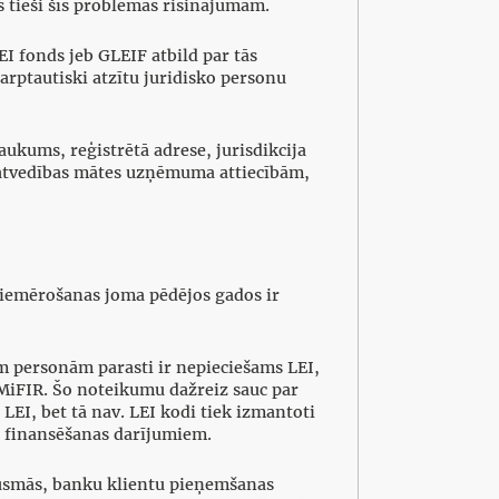
s tieši šīs problēmas risinājumam.
EI fonds jeb GLEIF atbild par tās
tarptautiski atzītu juridisko personu
saukums, reģistrētā adrese, jurisdikcija
āmatvedības mātes uzņēmuma attiecībām,
piemērošanas joma pēdējos gados ir
jām personām parasti ir nepieciešams LEI,
MiFIR. Šo noteikumu dažreiz sauc par
LEI, bet tā nav. LEI kodi tiek izmantoti
u finansēšanas darījumiem.
plūsmās, banku klientu pieņemšanas