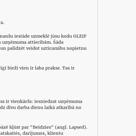
ra.
i finanšu iestāde uzmeklē jūsu kodu GLEIF
tes uzņēmuma attiecībām. Šāda
 un palīdzēt veidot uzticamību nopietnu
i bieži vien ir laba prakse. Tas ir
cess ir vienkāršs: iesniedzat uzņēmuma
līdz divu darba dienu laikā atkarībā no
bāzē kļūst par "Beidzies" (angl. Lapsed).
s atskaitēs, darījumos, klientu