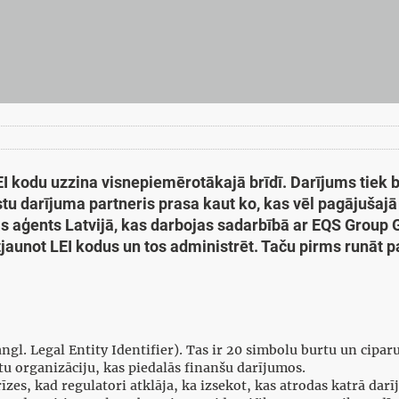
EI kodu uzzina visnepiemērotākajā brīdī. Darījums tiek
stu darījuma partneris prasa kaut ko, kas vēl pagājušaj
ijas aģents Latvijā, kas darbojas sadarbībā ar EQS Group
aunot LEI kodus un tos administrēt. Taču pirms runāt par 
gl. Legal Entity Identifier). Tas ir 20 simbolu burtu un ciparu
tu organizāciju, kas piedalās finanšu darījumos.
zes, kad regulatori atklāja, ka izsekot, kas atrodas katrā darīj