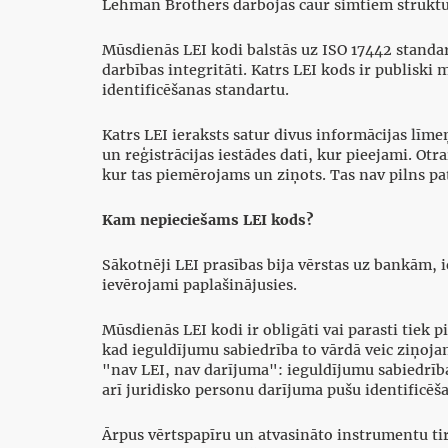
Lehman Brothers darbojās caur simtiem struktūru
Mūsdienās LEI kodi balstās uz ISO 17442 standart
darbības integritāti. Katrs LEI kods ir publiski
identificēšanas standartu.
Katrs LEI ieraksts satur divus informācijas līmeņ
un reģistrācijas iestādes dati, kur pieejami. O
kur tas piemērojams un ziņots. Tas nav pilns pa
Kam nepieciešams LEI kods?
Sākotnēji LEI prasības bija vērstas uz bankām,
ievērojami paplašinājusies.
Mūsdienās LEI kodi ir obligāti vai parasti tiek 
kad ieguldījumu sabiedrība to vārdā veic ziņoj
"nav LEI, nav darījuma": ieguldījumu sabiedrība
arī juridisko personu darījuma pušu identificē
Ārpus vērtspapīru un atvasināto instrumentu ti