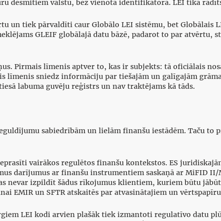
 desmitiem valstu, bez vienota identifikatora. LEI tika radīt
u un tiek pārvaldīti caur Globālo LEI sistēmu, bet Globālais L
 meklējams GLEIF globālajā datu bāzē, padarot to par atvērtu, s
us. Pirmais līmenis aptver to, kas ir subjekts: tā oficiālais no
trais līmenis sniedz informāciju par tiešajām un galīgajām gr
tiesā labuma guvēju reģistrs un nav traktējams kā tāds.
 ieguldījumu sabiedrībām un lielām finanšu iestādēm. Taču to 
pieprasīti vairākos regulētos finanšu kontekstos. ES juridiska
amus darījumus ar finanšu instrumentiem saskaņā ar MiFID II/
s nevar izpildīt šādus rīkojumus klientiem, kuriem būtu jābūt 
šanai EMIR un SFTR atskaitēs par atvasinātajiem un vērtspapīr
rgiem LEI kodi arvien plašāk tiek izmantoti regulatīvo datu 