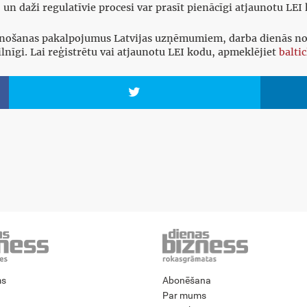
n daži regulatīvie procesi var prasīt pienācīgi atjaunotu LEI
jaunošanas pakalpojumus Latvijas uzņēmumiem, darba dienās nod
ilnīgi. Lai reģistrētu vai atjaunotu LEI kodu, apmeklējiet
baltic

ms
Abonēšana
Par mums