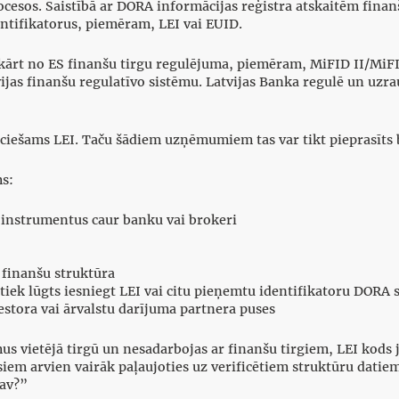
esos. Saistībā ar DORA informācijas reģistra atskaitēm finanš
ntifikatorus, piemēram, LEI vai EUID.
nokārt no ES finanšu tirgu regulējuma, piemēram, MiFID II/Mi
ijas finanšu regulatīvo sistēmu. Latvijas Banka regulē un uzra
iešams LEI. Taču šādiem uzņēmumiem tas var tikt pieprasīts 
s:
šu instrumentus caur banku vai brokeri
 finanšu struktūra
iek lūgts iesniegt LEI vai citu pieņemtu identifikatoru DORA s
vestora vai ārvalstu darījuma partnera puses
s vietējā tirgū un nesadarbojas ar finanšu tirgiem, LEI kods 
iem arvien vairāk paļaujoties uz verificētiem struktūru datiem
nav?”