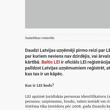
Sadarbības materiāls
Daudzi Latvijas uzņēmēji pirmo reizi par L
par kuriem neviens nav dzirdējis, vai ārval
kārtībā.
Baltic LEI
ir oficiāls LEI reģistrāc
palīdzot Latvijas uzņēmumiem reģistrēt, atj
kas tas ir un kāpēc.
Kas ir LEI kods?
LEI apzīmē juridiskās personas identifikatoru (an
personu: uzņēmumu, fondu, valsts iestādi vai ci
Sistēma tika izveidota pēc 2008. gada finanšu krī