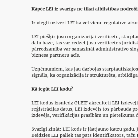
Kāpēc LEI ir svarīgs ne tikai atbilstības nodroš
Ir viegli uztvert LEI kā vēl vienu regulatīvo atz
LEI piešķir jūsu organizācijai verificētu, starpt
datu bāzē, tas var redzēt jūsu verificētos juri
pārredzamība var samazināt administratīvo slog
biznesa partneru acīs.
Uzņēmumiem, kas jau darbojas starptautiskajos ti
signāls, ka organizācija ir strukturēta, atbildīg
Kā iegūt LEI kodu?
LEI kodus izsniedz GLEIF akreditēti LEI izdevēji
reģistrācijas datus, LEI izdevējs tos pārbauda pr
izdevēja, verifikācijas prasībām un pieteikuma 
Svarīgi zināt: LEI kods ir jāatjauno katru gadu.
Beidzies LEI paliek tas pats identifikators, taču 