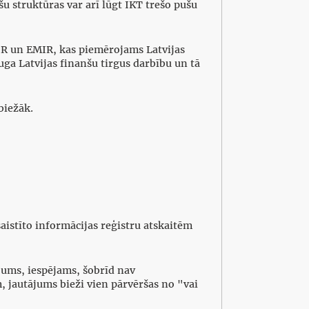
u struktūras var arī lūgt IKT trešo pušu
FIR un EMIR, kas piemērojams Latvijas
uga Latvijas finanšu tirgus darbību un tā
biežāk.
aistīto informācijas reģistru atskaitēm
jums, iespējams, šobrīd nav
, jautājums bieži vien pārvēršas no "vai