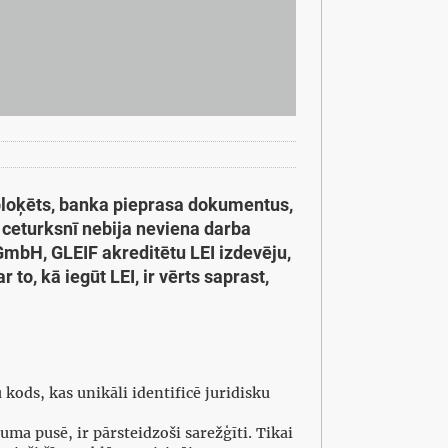
 bloķēts, banka pieprasa dokumentus,
ā ceturksnī nebija neviena darba
 GmbH, GLEIF akreditētu LEI izdevēju,
to, kā iegūt LEI, ir vērts saprast,
 kods, kas unikāli identificē juridisku
uma pusē, ir pārsteidzoši sarežģīti. Tikai