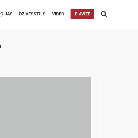

ĢIJAS
DZĪVESSTILS
VIDEO
E-AVĪZE
?