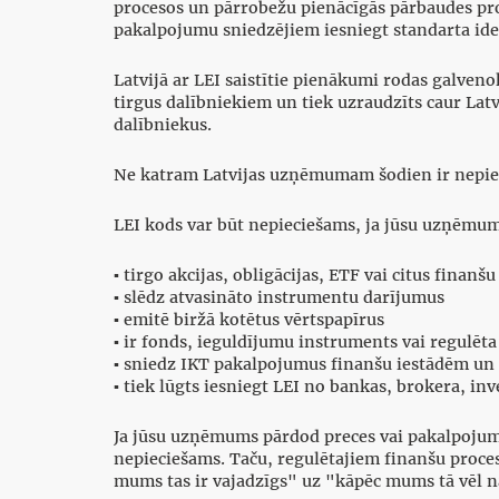
procesos un pārrobežu pienācīgās pārbaudes proc
pakalpojumu sniedzējiem iesniegt standarta ide
Latvijā ar LEI saistītie pienākumi rodas galve
tirgus dalībniekiem un tiek uzraudzīts caur Latv
dalībniekus.
Ne katram Latvijas uzņēmumam šodien ir nepiec
LEI kods var būt nepieciešams, ja jūsu uzņēmum
▪ tirgo akcijas, obligācijas, ETF vai citus finan
▪ slēdz atvasināto instrumentu darījumus
▪ emitē biržā kotētus vērtspapīrus
▪ ir fonds, ieguldījumu instruments vai regulēta
▪ sniedz IKT pakalpojumus finanšu iestādēm un t
▪ tiek lūgts iesniegt LEI no bankas, brokera, in
Ja jūsu uzņēmums pārdod preces vai pakalpojumu
nepieciešams. Taču, regulētajiem finanšu proces
mums tas ir vajadzīgs" uz "kāpēc mums tā vēl 