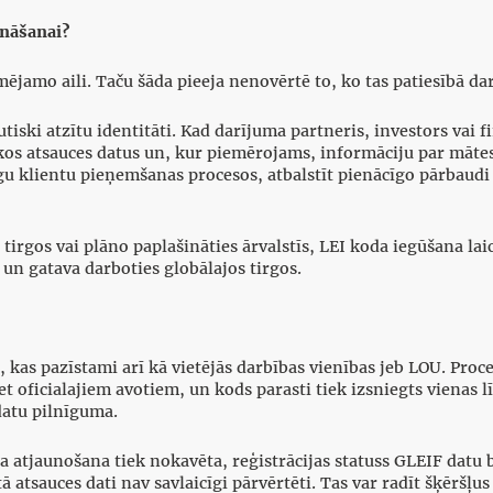
ināšanai?
īmējamo aili. Taču šāda pieeja nenovērtē to, ko tas patiesībā da
autiski atzītu identitāti. Kad darījuma partneris, investors va
diskos atsauces datus un, kur piemērojams, informāciju par mā
u klientu pieņemšanas procesos, atbalstīt pienācīgo pārbaudi
rgos vai plāno paplašināties ārvalstīs, LEI koda iegūšana laicīg
a un gatava darboties globālajos tirgos.
, kas pazīstami arī kā vietējās darbības vienības jeb LOU. Pro
et oficialajiem avotiem, un kods parasti tiek izsniegts vienas 
datu pilnīguma.
 Ja atjaunošana tiek nokavēta, reģistrācijas statuss GLEIF datu 
tā atsauces dati nav savlaicīgi pārvērtēti. Tas var radīt šķēršļu