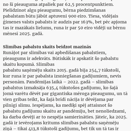
no šī pieauguma atpaliek par 62,5 procentpunktiem.
Pielīdzinot algu pieaugumu, bērna piedzimšanas
pabalstam būtu jābūt aptuveni 900 eiro. Tiesa, vidējais
ģimenes valsts pabalsts ir audzis par 163%, bet pēc apjoma
tas ir mazākais lielums, runa ir par 50 eiro vidēji uz bērnu
mēnesī 2025. gadā.
Slimības pabalstu skaits beidzot mazinās
Runājot par slimības vai apbedīšanas pabalstiem,
pieaugums ir adekvāts. Būtiskāk ir apskatīt šo pabalstu
skaitu kopumā. Slimības
pabalstu saņēmēju skaits 2015. gadā bija 254,7 tūkstoši,
kur runa ir par pabalsta izsniegšanas gadījumiem, nevis
personām. Pandēmijas laikā – 2022. gadā – slimības
pabalstus izmaksāja 635,4 tūkstošos gadījumu, ko šajā
jomā varētu dēvēt par gigantiska mēroga pieaugumu, un tā
vien gribas teikt, ka šajā brīdī nācija ir dēvējama par
pilnīgi slimu. Iespējams, ka mediķi spēj attaisnot šo
pabalstu gadījumu skaitu ar pandēmiju, bet nenoliedzami,
ka darba devēji ar to nespēja samierināties. Jāteic, ka 2025.
gadā ir ievērojams kritums slimības pabalstu saņēmēju
ziņā – tikai 413,8 tūkstoši gadījumu, bet tik un tā tas ir