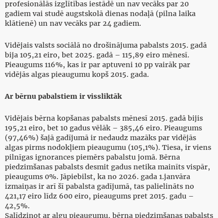
profesionālās izglītības iestādē un nav vecāks par 20
gadiem vai studē augstskolā dienas nodaļā (pilna laika
klātienē) un nav vecāks par 24 gadiem.
Vidējais valsts sociālā no drošinājuma pabalsts 2015. gadā
bija 105,21 eiro, bet 2025. gadā – 115,89 eiro mēnesī.
Pieaugums 116%, kas ir par aptuveni 10 pp vairāk par
vidējās algas pieaugumu kopš 2015. gada.
Ar bērnu pabalstiem ir vissliktāk
Vidējais bērna kopšanas pabalsts mēnesī 2015. gadā bijis
195,21 eiro, bet 10 gadus vēlāk – 385,46 eiro. Pieaugums
(97,46%) šajā gadījumā ir nedaudz mazāks par vidējās
algas pirms nodokļiem pieaugumu (105,1%). Tiesa, ir viens
pilnīgas ignorances piemērs pabalstu jomā. Bērna
piedzimšanas pabalsts desmit gadus netika mainīts vispār,
pieaugums 0%. Jāpiebilst, ka no 2026. gada 1.janvāra
izmaiņas ir arī šī pabalsta gadījumā, tas palielināts no
421,17 eiro līdz 600 eiro, pieaugums pret 2015. gadu –
42,5%.
Salīdzinot ar algu pieaugumu, bērna piedzimšanas pabalsts