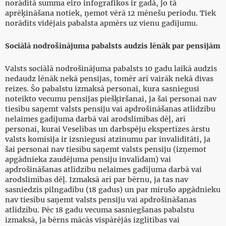
norādītā summa eiro infografikos ir gadā, jo tā
aprēķināšana notiek, ņemot vērā 12 mēnešu periodu. Tiek
norādīts vidējais pabalsta apmērs uz vienu gadījumu.
Sociālā nodrošinājuma pabalsts audzis lēnāk par pensijām
Valsts sociālā nodrošinājuma pabalsts 10 gadu laikā audzis
nedaudz lēnāk nekā pensijas, tomēr arī vairāk nekā divas
reizes. Šo pabalstu izmaksā personai, kura sasniegusi
noteikto vecumu pensijas piešķiršanai, ja šai personai nav
tiesību saņemt valsts pensiju vai apdrošināšanas atlīdzību
nelaimes gadījuma darbā vai arodslimības dēļ, arī
personai, kurai Veselības un darbspēju ekspertīzes ārstu
valsts komisija ir izsniegusi atzinumu par invaliditāti, ja
šai personai nav tiesību saņemt valsts pensiju (izņemot
apgādnieka zaudējuma pensiju invalīdam) vai
apdrošināšanas atlīdzību nelaimes gadījuma darbā vai
arodslimības dēļ. Izmaksā arī par bērnu, ja tas nav
sasniedzis pilngadību (18 gadus) un par mirušo apgādnieku
nav tiesību saņemt valsts pensiju vai apdrošināšanas
atlīdzību. Pēc 18 gadu vecuma sasniegšanas pabalstu
izmaksā, ja bērns mācās vispārējās izglītības vai