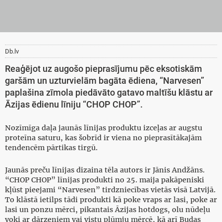
Db.lv
Reaģējot uz augošo pieprasījumu pēc eksotiskām
garšām un uzturvielām bagāta ēdiena, “Narvesen”
paplašina zīmola piedāvāto gatavo maltīšu klāstu ar
Āzijas ēdienu līniju “CHOP CHOP”.
Nozīmīga daļa jaunās līnijas produktu izceļas ar augstu
proteīna saturu, kas šobrīd ir viena no pieprasītākajām
tendencēm pārtikas tirgū.
Jaunās preču līnijas dizaina tēla autors ir Jānis Andžāns.
“CHOP CHOP” līnijas produkti no 25. maija pakāpeniski
kļūst pieejami “Narvesen” tirdzniecības vietās visā Latvijā.
To klāstā ietilps tādi produkti kā poke vraps ar lasi, poke ar
lasi un ponzu mērci, pikantais Āzijas hotdogs, olu nūdeļu
voki ar dārzeņiem vai vistu plūmju mērcē, kā arī Budas