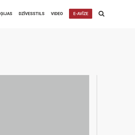

ĢIJAS
DZĪVESSTILS
VIDEO
E-AVĪZE