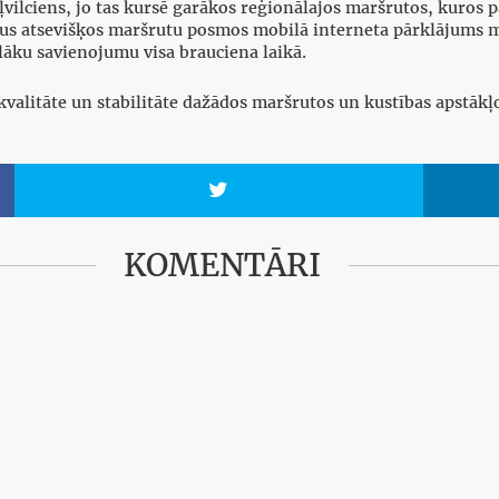
ļvilciens, jo tas kursē garākos reģionālajos maršrutos, kuros p
ikus atsevišķos maršrutu posmos mobilā interneta pārklājums 
ilāku savienojumu visa brauciena laikā.
 kvalitāte un stabilitāte dažādos maršrutos un kustības apstākļ

KOMENTĀRI