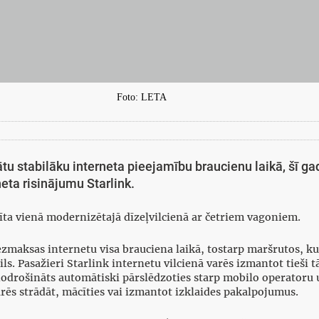
Foto: LETA
tu stabilāku interneta pieejamību braucienu laikā, šī ga
rneta risinājumu Starlink.
dīta vienā modernizētajā dīzeļvilcienā ar četriem vagoniem.
ezmaksas internetu visa brauciena laikā, tostarp maršrutos, k
s. Pasažieri Starlink internetu vilcienā varēs izmantot tieši tā
 nodrošināts automātiski pārslēdzoties starp mobilo operatoru
rēs strādāt, mācīties vai izmantot izklaides pakalpojumus.