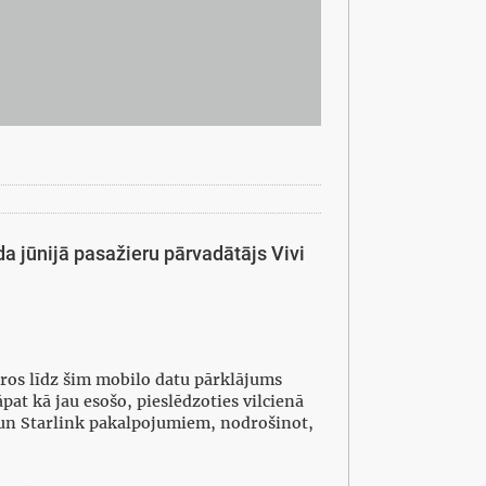
da jūnijā pasažieru pārvadātājs Vivi
uros līdz šim mobilo datu pārklājums
pat kā jau esošo, pieslēdzoties vilcienā
 un Starlink pakalpojumiem, nodrošinot,