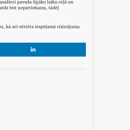
asažieri pavada ilgāku laiku ceļā un
mēdz būt nepietiekams, tādēļ
os, kā arī vērtēta iespējamā risinājuma
