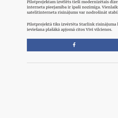
Pilotprojektam izvēlēts tieši modernizētais dīze
interneta pieejamība ir īpaši nozīmīga. Vienla
satelītinterneta risinājums var nodrošināt stab
Pilotprojektā tiks izvērtēta Starlink risinājuma
ieviešana plašākā apjomā citos Vivi vilcienos.
