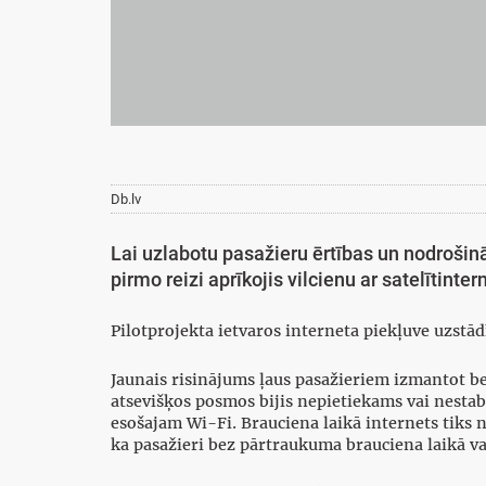
Db.lv
Lai uzlabotu pasažieru ērtības un nodrošinā
pirmo reizi aprīkojis vilcienu ar satelītinte
Pilotprojekta ietvaros interneta piekļuve uzstā
Jaunais risinājums ļaus pasažieriem izmantot b
atsevišķos posmos bijis nepietiekams vai nestabil
esošajam Wi-Fi. Brauciena laikā internets tiks
ka pasažieri bez pārtraukuma brauciena laikā va